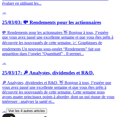
évaluer en utilisant les...
→
25/03/03: 💸 Rendements pour les actionnaires
💸 Rendements pour les actionnaires 👋 Bonjour à tous, J’espère
que vous avez passé une excellente semaine et que vous êtes prêts à
découvrir les nouveautés de cette semaine. 📈 Graphiques de
rendements Un nouveau sous-onglet “Rendements” fait son
apparition dans l’onglet “Quantitatif” . Il permet...
→
25/03/17: 🔎 Analystes, dividendes et R&D.
🔎 Analystes, dividendes et R&D. 👋 Bonjour à tous, J’espère que
vous avez passé une excellente semaine et que vous êtes prêts à
découvrir les nouveautés de cette semaine. Cette semaine nous
avons quatre principaux points à aborder, dont un qui risque de vous
intéresser : analyser la santé et...
→
Voir les
4
autres articles