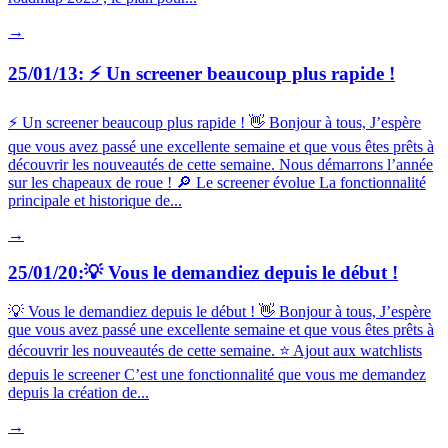
→
25/01/13: ⚡️ Un screener beaucoup plus rapide !
⚡️ Un screener beaucoup plus rapide ! 👋 Bonjour à tous, J’espère
que vous avez passé une excellente semaine et que vous êtes prêts à
découvrir les nouveautés de cette semaine. Nous démarrons l’année
sur les chapeaux de roue ! 🔎 Le screener évolue La fonctionnalité
principale et historique de...
→
25/01/20:💡 Vous le demandiez depuis le début !
💡 Vous le demandiez depuis le début ! 👋 Bonjour à tous, J’espère
que vous avez passé une excellente semaine et que vous êtes prêts à
découvrir les nouveautés de cette semaine. ⭐️ Ajout aux watchlists
depuis le screener C’est une fonctionnalité que vous me demandez
depuis la création de...
→