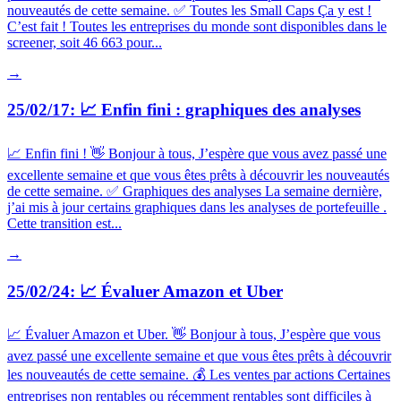
nouveautés de cette semaine. ✅ Toutes les Small Caps Ça y est !
C’est fait ! Toutes les entreprises du monde sont disponibles dans le
screener, soit 46 663 pour...
→
25/02/17: 📈 Enfin fini : graphiques des analyses
📈 Enfin fini ! 👋 Bonjour à tous, J’espère que vous avez passé une
excellente semaine et que vous êtes prêts à découvrir les nouveautés
de cette semaine. ✅ Graphiques des analyses La semaine dernière,
j’ai mis à jour certains graphiques dans les analyses de portefeuille .
Cette transition est...
→
25/02/24: 📈 Évaluer Amazon et Uber
📈 Évaluer Amazon et Uber. 👋 Bonjour à tous, J’espère que vous
avez passé une excellente semaine et que vous êtes prêts à découvrir
les nouveautés de cette semaine. 💰 Les ventes par actions Certaines
entreprises non rentables ou récemment rentables sont difficiles à