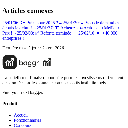
Articles connexes
25/01/06: 🎯 Prêts pour 2025 ?
→
25/01/20:💡 Vous le demandiez
depuis le début !
→
25/01/27: 💵 Achetez vos Actions au Meilleur
Prix !
→
25/02/03: ✅ Refonte terminée !
→
25/02/10: 🙌 +46 000
entreprises !
→
Dernière mise à jour :
2 avril 2026
La plateforme d'analyse boursière pour les investisseurs qui veulent
des données professionnelles sans les coûts institutionnels.
Find your next bagger.
Produit
Accueil
Fonctionnalités
Concours