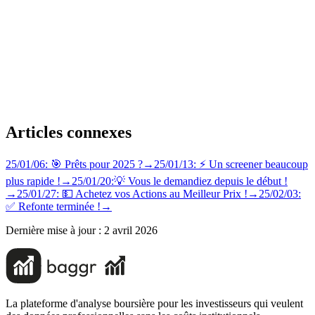
Articles connexes
25/01/06: 🎯 Prêts pour 2025 ?
→
25/01/13: ⚡️ Un screener beaucoup
plus rapide !
→
25/01/20:💡 Vous le demandiez depuis le début !
→
25/01/27: 💵 Achetez vos Actions au Meilleur Prix !
→
25/02/03:
✅ Refonte terminée !
→
Dernière mise à jour :
2 avril 2026
La plateforme d'analyse boursière pour les investisseurs qui veulent