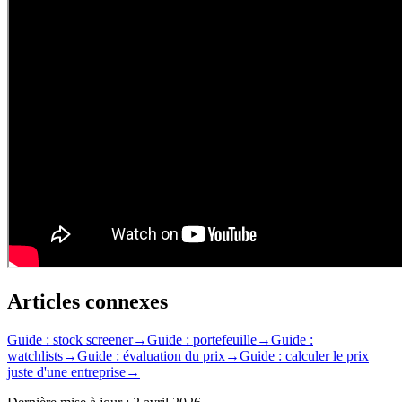
Articles connexes
Guide : stock screener
→
Guide : portefeuille
→
Guide :
watchlists
→
Guide : évaluation du prix
→
Guide : calculer le prix
juste d'une entreprise
→