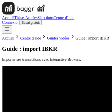
Accueil
Thèses
Articles
Sélections
Centre d'aide
Connexion
Essai gratuit
Accueil
Centre d'aide
Guides vidéos
Guide : import IBKR
Guide : import IBKR
Importer ses transactions avec Interactive Brokers.