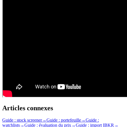
Articles connexes
Guide : stock screener
→
Guide : portefeuille
→
Guide :
watchlists
→
Guide : évaluation du prix
→
Guide : import IBKR
→