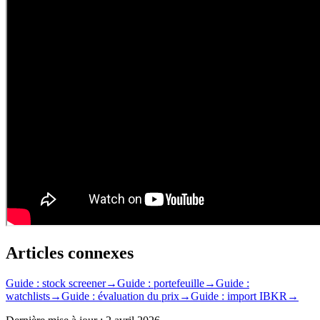
Articles connexes
Guide : stock screener
→
Guide : portefeuille
→
Guide :
watchlists
→
Guide : évaluation du prix
→
Guide : import IBKR
→