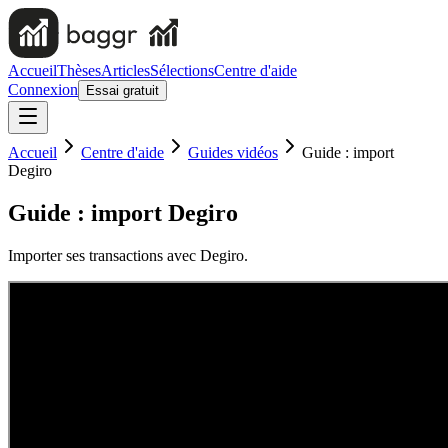
Accueil
Thèses
Articles
Sélections
Centre d'aide
Connexion
Essai gratuit
Accueil
Centre d'aide
Guides vidéos
Guide : import
Degiro
Guide : import Degiro
Importer ses transactions avec Degiro.