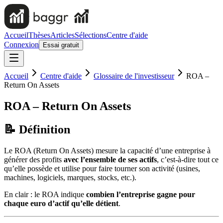
Accueil
Thèses
Articles
Sélections
Centre d'aide
Connexion
Essai gratuit
Accueil
Centre d'aide
Glossaire de l'investisseur
ROA –
Return On Assets
ROA – Return On Assets
📝
Définition
Le ROA (Return On Assets) mesure la capacité d’une entreprise à
générer des profits
avec l’ensemble de ses actifs
, c’est-à-dire tout ce
qu’elle possède et utilise pour faire tourner son activité (usines,
machines, logiciels, marques, stocks, etc.).
En clair : le ROA indique
combien l’entreprise gagne pour
chaque euro d’actif qu’elle détient
.