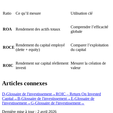
Ratio
Ce qu’il mesure
Utilisation clé
Comprendre l’efficacité
ROA
Rendement des actifs totaux
globale
Rendement du capital employé
Comparer l’exploitation
ROCE
(dette + equity)
du capital
Rendement sur capital réellement
Mesurer la création de
ROIC
investi
valeur
Articles connexes
D-Glossaire de l'investissement
→
ROIC – Return On Invested
Capital
→
B-Glossaire de l'investissement
→
E-Glossaire de
l'investissement
→
G-Glossaire de l'investissement
→
Dernière mise à jour :
2 avril 2026