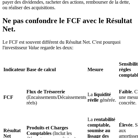
payer des dividendes, racheter des actions, rembourser de la dette,
ou réaliser des acquisitions.
Ne pas confondre le FCF avec le Résultat
Net.
Le FCF est souvent différent du Résultat Net. C'est pourquoi
l'investisseur
Value
regarde les deux:
Sensibili
Indicateur
Base de calcul
Mesure
règles
comptabl
Flux de Trésorerie
Faible
. C
La
liquidité
FCF
(Encaissements/Décaissements
une mesur
réelle
générée.
réels)
concrète.
La
rentabilité
comptable,
Élevée
. 
Produits et Charges
Résultat
soumise au
aux
Comptables
(Inclut les
Net
lissage des
amortisse