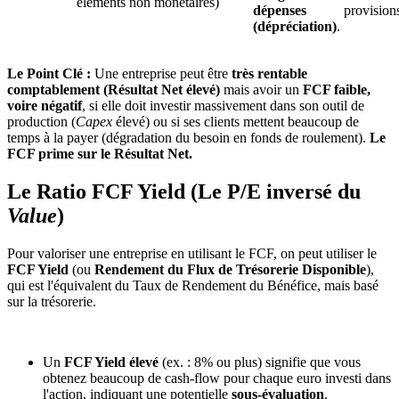
éléments non monétaires)
dépenses
provisions
(dépréciation)
.
Le Point Clé :
Une entreprise peut être
très rentable
comptablement (Résultat Net élevé)
mais avoir un
FCF faible,
voire négatif
, si elle doit investir massivement dans son outil de
production (
Capex
élevé) ou si ses clients mettent beaucoup de
temps à la payer (dégradation du besoin en fonds de roulement).
Le
FCF prime sur le Résultat Net.
Le Ratio FCF Yield (Le P/E inversé du
Value
)
Pour valoriser une entreprise en utilisant le FCF, on peut utiliser le
FCF Yield
(ou
Rendement du Flux de Trésorerie Disponible
),
qui est l'équivalent du Taux de Rendement du Bénéfice, mais basé
sur la trésorerie.
Un
FCF Yield élevé
(ex. : 8% ou plus) signifie que vous
obtenez beaucoup de cash-flow pour chaque euro investi dans
l'action, indiquant une potentielle
sous-évaluation
.