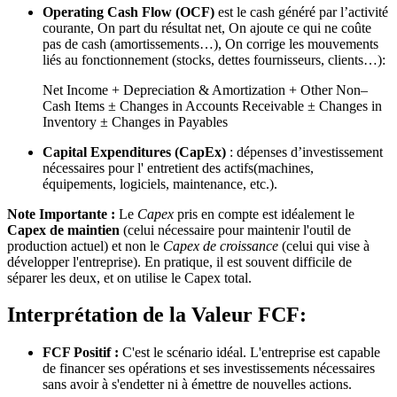
Operating Cash Flow (OCF)
est le cash généré par l’activité
courante, On part du résultat net, On ajoute ce qui ne coûte
pas de cash (amortissements…), On corrige les mouvements
liés au fonctionnement (stocks, dettes fournisseurs, clients…):
Net Income + Depreciation & Amortization + Other Non–
Cash Items ± Changes in Accounts Receivable ± Changes in
Inventory ± Changes in Payables
Capital Expenditures (CapEx)
: dépenses d’investissement
nécessaires pour l' entretient des actifs(machines,
équipements, logiciels, maintenance, etc.).
Note Importante :
Le
Capex
pris en compte est idéalement le
Capex de maintien
(celui nécessaire pour maintenir l'outil de
production actuel) et non le
Capex de croissance
(celui qui vise à
développer l'entreprise). En pratique, il est souvent difficile de
séparer les deux, et on utilise le Capex total.
Interprétation de la Valeur FCF:
FCF Positif :
C'est le scénario idéal. L'entreprise est capable
de financer ses opérations et ses investissements nécessaires
sans avoir à s'endetter ni à émettre de nouvelles actions.