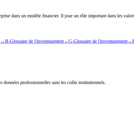
reprise dans un modèle financier. Il joue un rôle important dans les valo
l
→
B-Glossaire de l'investissement
→
G-Glossaire de l'investissement
→
s données professionnelles sans les coûts institutionnels.