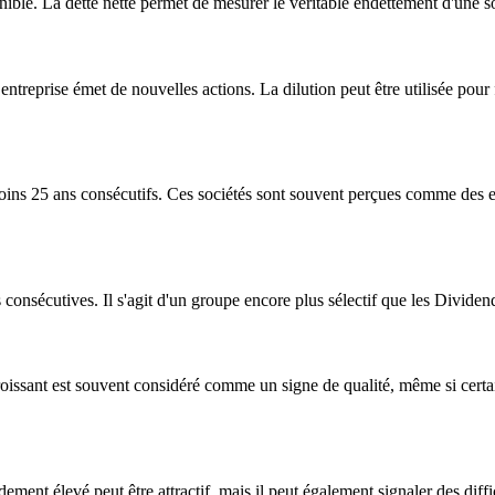
nible. La dette nette permet de mesurer le véritable endettement d'une soc
entreprise émet de nouvelles actions. La dilution peut être utilisée pour
ns 25 ans consécutifs. Ces sociétés sont souvent perçues comme des en
nsécutives. Il s'agit d'un groupe encore plus sélectif que les Dividend
oissant est souvent considéré comme un signe de qualité, même si certain
ement élevé peut être attractif, mais il peut également signaler des diffi