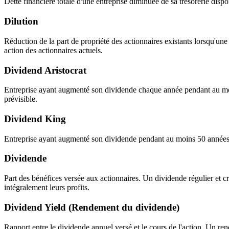
Dette financière totale d'une entreprise diminuée de sa trésorerie dispo
Dilution
Réduction de la part de propriété des actionnaires existants lorsqu'une 
action des actionnaires actuels.
Dividend Aristocrat
Entreprise ayant augmenté son dividende chaque année pendant au moi
prévisible.
Dividend King
Entreprise ayant augmenté son dividende pendant au moins 50 années co
Dividende
Part des bénéfices versée aux actionnaires. Un dividende régulier et cr
intégralement leurs profits.
Dividend Yield (Rendement du dividende)
Rapport entre le dividende annuel versé et le cours de l'action. Un rend