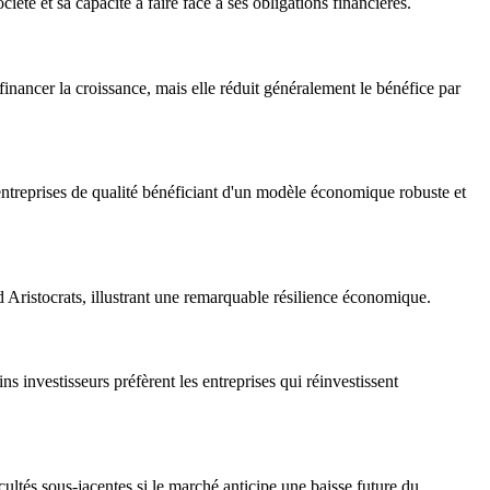
iété et sa capacité à faire face à ses obligations financières.
 financer la croissance, mais elle réduit généralement le bénéfice par
treprises de qualité bénéficiant d'un modèle économique robuste et
 Aristocrats, illustrant une remarquable résilience économique.
s investisseurs préfèrent les entreprises qui réinvestissent
cultés sous-jacentes si le marché anticipe une baisse future du