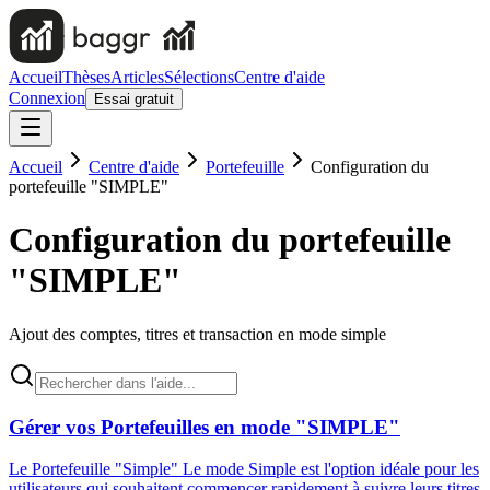
Accueil
Thèses
Articles
Sélections
Centre d'aide
Connexion
Essai gratuit
Accueil
Centre d'aide
Portefeuille
Configuration du
portefeuille "SIMPLE"
Configuration du portefeuille
"SIMPLE"
Ajout des comptes, titres et transaction en mode simple
Gérer vos Portefeuilles en mode "SIMPLE"
Le Portefeuille "Simple" Le mode Simple est l'option idéale pour les
utilisateurs qui souhaitent commencer rapidement à suivre leurs titres