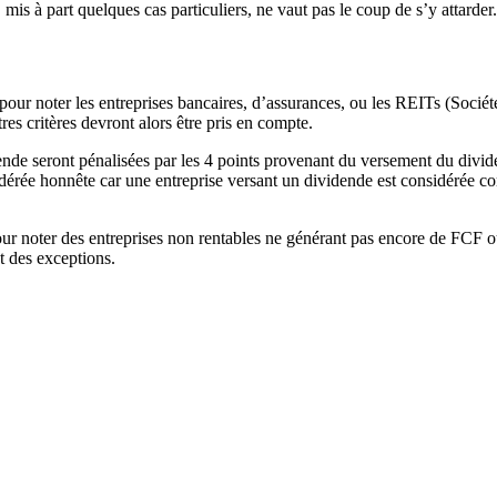
is à part quelques cas particuliers, ne vaut pas le coup de s’y attarder.
e pour noter les entreprises bancaires, d’assurances, ou les REITs (Socié
tres critères devront alors être pris en compte.
dende seront pénalisées par les 4 points provenant du versement du divi
sidérée honnête car une entreprise versant un dividende est considérée 
 pour noter des entreprises non rentables ne générant pas encore de 
nt des exceptions.