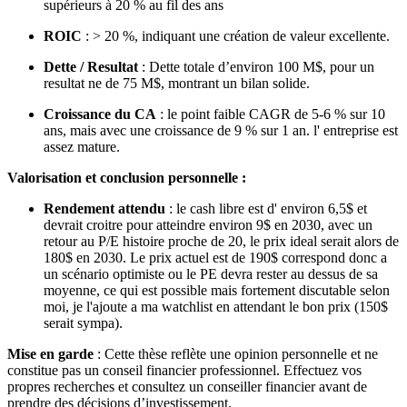
supérieurs à 20 % au fil des ans
ROIC
: > 20 %, indiquant une création de valeur excellente.
Dette / Resultat
: Dette totale d’environ 100 M$, pour un
resultat ne de 75 M$, montrant un bilan solide.
Croissance du CA
: le point faible CAGR de 5-6 % sur 10
ans, mais avec une croissance de 9 % sur 1 an. l' entreprise est
assez mature.
Valorisation et conclusion personnelle :
Rendement attendu
: le cash libre est d' environ 6,5$ et
devrait croitre pour atteindre environ 9$ en 2030, avec un
retour au P/E histoire proche de 20, le prix ideal serait alors de
180$ en 2030. Le prix actuel est de 190$ correspond donc a
un sc
é
nario
optimiste ou le PE devra rester au dessus de sa
moyenne, ce qui est possible mais fortement discutable selon
moi, je l'ajoute a ma watchlist en attendant le bon prix (150$
serait sympa).
Mise en garde
: Cette thèse reflète une opinion personnelle et ne
constitue pas un conseil financier professionnel. Effectuez vos
propres recherches et consultez un conseiller financier avant de
prendre des décisions d’investissement.