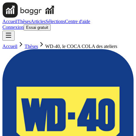
Accueil
Thèses
Articles
Sélections
Centre d'aide
Connexion
Essai gratuit
Accueil
Thèses
WD-40, le COCA COLA des ateliers