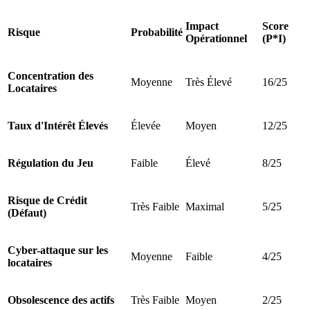
Impact
Score
Risque
Probabilité
Opérationnel
(P*I)
Concentration des
Moyenne
Très Élevé
16/25
Locataires
Taux d'Intérêt Élevés
Élevée
Moyen
12/25
Régulation du Jeu
Faible
Élevé
8/25
Risque de Crédit
Très Faible
Maximal
5/25
(Défaut)
Cyber-attaque sur les
Moyenne
Faible
4/25
locataires
Obsolescence des actifs
Très Faible
Moyen
2/25