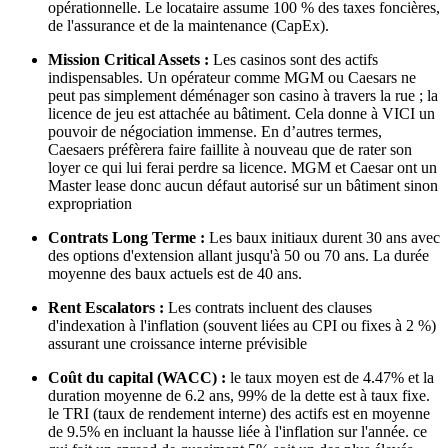
opérationnelle. Le locataire assume 100 % des taxes foncières,
de l'assurance et de la maintenance (CapEx).
Mission Critical Assets :
Les casinos sont des actifs
indispensables. Un opérateur comme MGM ou Caesars ne
peut pas simplement déménager son casino à travers la rue ; la
licence de jeu est attachée au bâtiment. Cela donne à VICI un
pouvoir de négociation immense. En d’autres termes,
Caesaers préfèrera faire faillite à nouveau que de rater son
loyer ce qui lui ferai perdre sa licence. MGM et Caesar ont un
Master lease donc aucun défaut autorisé sur un bâtiment sinon
expropriation
Contrats Long Terme :
Les baux initiaux durent 30 ans avec
des options d'extension allant jusqu'à 50 ou 70 ans. La durée
moyenne des baux actuels est de 40 ans.
Rent Escalators :
Les contrats incluent des clauses
d'indexation à l'inflation (souvent liées au CPI ou fixes à 2 %)
assurant une croissance interne prévisible
Coût du capital (WACC) :
le taux moyen est de 4.47% et la
duration moyenne de 6.2 ans, 99% de la dette est à taux fixe.
le TRI (taux de rendement interne) des actifs est en moyenne
de 9.5% en incluant la hausse liée à l'inflation sur l'année. ce