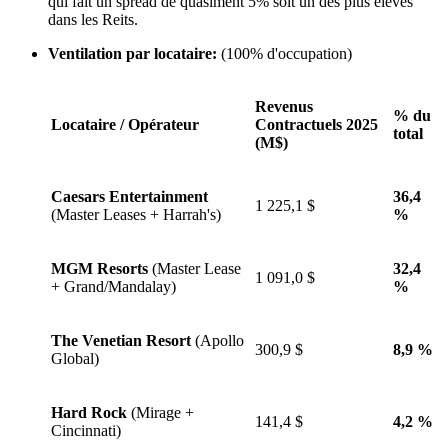
qui fait un spread de quasiment 5% soit un des plus élevés
dans les Reits.
Ventilation par locataire:
(100% d'occupation)
Revenus
% du
Locataire / Opérateur
Contractuels 2025
total
(M$)
Caesars Entertainment
36,4
1 225,1 $
(Master Leases + Harrah's)
%
MGM Resorts
(Master Lease
32,4
1 091,0 $
+ Grand/Mandalay)
%
The Venetian Resort
(Apollo
300,9 $
8,9 %
Global)
Hard Rock
(Mirage +
141,4 $
4,2 %
Cincinnati)