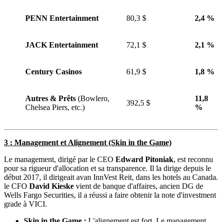
PENN Entertainment
80,3 $
2,4 %
JACK Entertainment
72,1 $
2,1 %
Century Casinos
61,9 $
1,8 %
Autres & Prêts
(Bowlero,
11,8
392,5 $
Chelsea Piers, etc.)
%
3 : Management et Alignement (Skin in the Game)
Le management, dirigé par le CEO
Edward Pitoniak
, est reconnu
pour sa rigueur d'allocation et sa transparence. Il la dirige depuis le
début 2017, il dirigeait avan InnVest Reit, dans les hotels au Canada.
le CFO
David Kieske
vient de banque d'affaires, ancien DG de
Wells Fargo Securities, il a réussi a faire obtenir la note d'investment
grade à VICI.
Skin in the Game :
L'alignement est fort. Le management