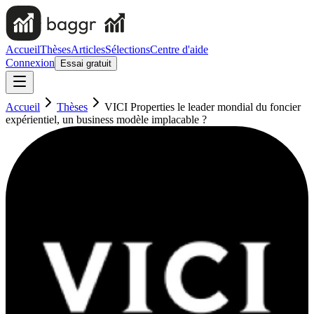
Accueil
Thèses
Articles
Sélections
Centre d'aide
Connexion
Essai gratuit
Accueil
Thèses
VICI Properties le leader mondial du foncier
expérientiel, un business modèle implacable ?