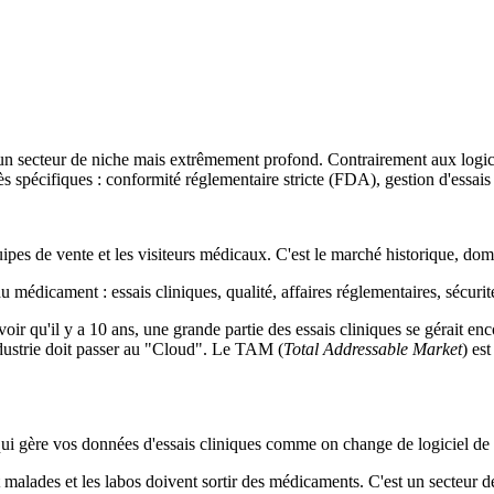
 un secteur de niche mais extrêmement profond. Contrairement aux logic
ès spécifiques : conformité réglementaire stricte (FDA), gestion d'essai
uipes de vente et les visiteurs médicaux. C'est le marché historique, do
u médicament : essais cliniques, qualité, affaires réglementaires, sécurit
voir qu'il y a 10 ans, une grande partie des essais cliniques se gérait e
dustrie doit passer au "Cloud". Le TAM (
Total Addressable Market
) es
ui gère vos données d'essais cliniques comme on change de logiciel de c
malades et les labos doivent sortir des médicaments. C'est un secteur dé