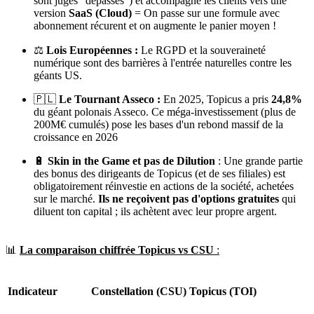
sont jugés "dépassés") et accompagne les clients vers une
version
SaaS (Cloud)
= On passe sur une formule avec
abonnement récurent et on augmente le panier moyen !
⚖️
Lois Européennes :
Le RGPD et la souveraineté
numérique sont des barrières à l'entrée naturelles contre les
géants US.
🇵🇱
Le Tournant Asseco :
En 2025, Topicus a pris
24,8%
du géant polonais Asseco. Ce méga-investissement (plus de
200M€ cumulés) pose les bases d'un rebond massif de la
croissance en 2026
🔋
Skin in the Game et pas de Dilution
: Une grande partie
des bonus des dirigeants de Topicus (et de ses filiales) est
obligatoirement réinvestie en actions de la société, achetées
sur le marché.
Ils ne reçoivent pas d'options gratuites
qui
diluent ton capital ; ils achètent avec leur propre argent.
📊
La comparaison chiffrée Topicus vs CSU
:
Indicateur
Constellation (CSU)
Topicus (TOI)