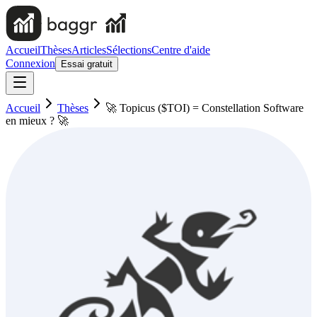
Accueil
Thèses
Articles
Sélections
Centre d'aide
Connexion
Essai gratuit
Accueil
Thèses
🚀 Topicus ($TOI) = Constellation Software
en mieux ? 🚀