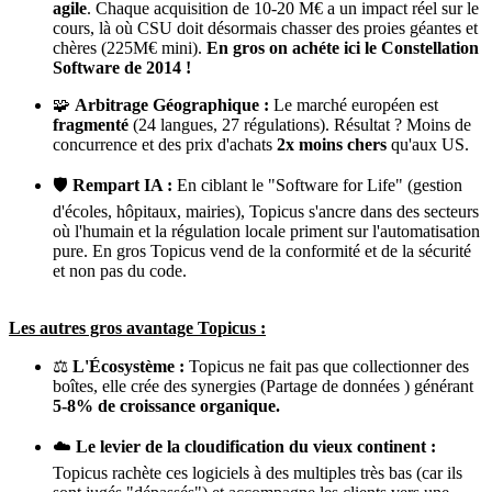
agile
. Chaque acquisition de 10-20 M€ a un impact réel sur le
cours, là où CSU doit désormais chasser des proies géantes et
chères (225M€ mini).
En gros on achéte ici le Constellation
Software de 2014 !
🧩
Arbitrage Géographique :
Le marché européen est
fragmenté
(24 langues, 27 régulations). Résultat ? Moins de
concurrence et des prix d'achats
2x moins chers
qu'aux US.
🛡️
Rempart IA :
En ciblant le "Software for Life" (gestion
d'écoles, hôpitaux, mairies), Topicus s'ancre dans des secteurs
où l'humain et la régulation locale priment sur l'automatisation
pure. En gros Topicus vend de la conformité et de la sécurité
et non pas du code.
Les autres gros avantage Topicus :
⚖️
L'Écosystème :
Topicus ne fait pas que collectionner des
boîtes, elle crée des synergies (Partage de données ) générant
5-8% de croissance organique.
☁️
Le levier de la cloudification du vieux continent :
Topicus rachète ces logiciels à des multiples très bas (car ils