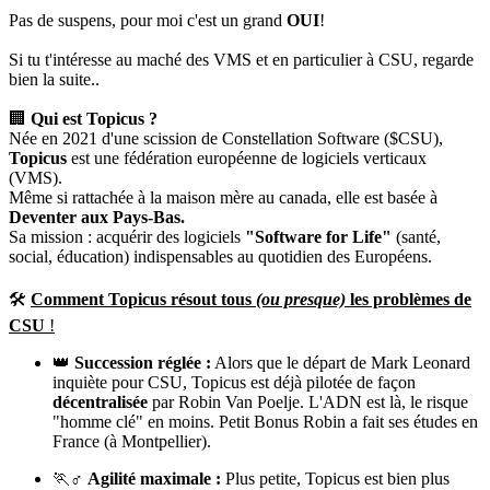
Pas de suspens, pour moi c'est un grand
OUI
!
Si tu t'intéresse au maché des VMS et en particulier à CSU, regarde
bien la suite..
🏢
Qui est Topicus ?
Née en 2021 d'une scission de Constellation Software ($CSU),
Topicus
est une fédération européenne de logiciels verticaux
(VMS).
Même si rattachée à la maison mère au canada, elle est basée à
Deventer aux Pays-Bas.
Sa mission : acquérir des logiciels
"Software for Life"
(santé,
social, éducation) indispensables au quotidien des Européens.
🛠️
Comment Topicus résout tous
(ou presque)
les problèmes de
CSU
!
👑
Succession réglée :
Alors que le départ de Mark Leonard
inquiète pour CSU, Topicus est déjà pilotée de façon
décentralisée
par Robin Van Poelje. L'ADN est là, le risque
"homme clé" en moins. Petit Bonus Robin a fait ses études en
France (à Montpellier).
🏃♂️
Agilité maximale :
Plus petite, Topicus est bien plus