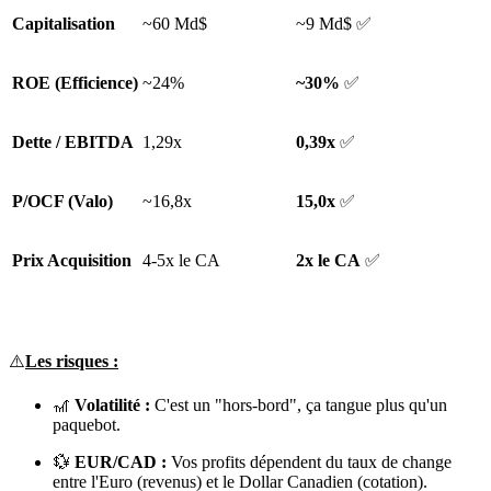
Capitalisation
~60 Md$
~9 Md$ ✅
ROE (Efficience)
~24%
~30%
✅
Dette / EBITDA
1,29x
0,39x
✅
P/OCF (Valo)
~16,8x
15,0x
✅
Prix Acquisition
4-5x le CA
2x le CA
✅
⚠️
Les risques :
🎢
Volatilité :
C'est un "hors-bord", ça tangue plus qu'un
paquebot.
💱
EUR/CAD :
Vos profits dépendent du taux de change
entre l'Euro (revenus) et le Dollar Canadien (cotation).