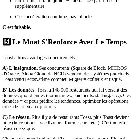
Pour tripler, il faut ajouter ~1 000-1 500 par trimestre
supplémentaire
C'est accélération continue, pas miracle
C'est faisable.
5️⃣ Le Moat S'Renforce Avec Le Temps
Toast a trois avantages concurrentiels :
A) L'intégration.
Ses concurrents (Square de Block, MICROS
d'Oracle, Aloha Cloud de NCR) vendent des systèmes ponctuels.
Toast vend l'écosystème complet. Migrer = coûteux et risqué.
B) Les données.
Toast a 148 000 restaurants qui lui versent des
données quotidiennes (commandes, paiements, staffing, etc.). Ces
données = or pour prédire les tendances, optimiser les opérations,
créer de nouveaux produits.
C) Le réseau.
Plus il y a de restaurants Toast, plus Toast devient
utile (intégrations avec livreurs, fournisseurs, etc.). C'est un effet
réseau classique.
Chaque restaurant qui rejoint Toast = rend Toast plus difficile à