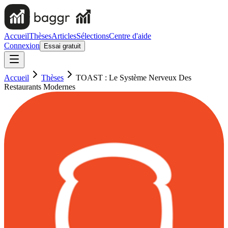
Accueil
Thèses
Articles
Sélections
Centre d'aide
Connexion
Essai gratuit
Accueil
Thèses
TOAST : Le Système Nerveux Des
Restaurants Modernes