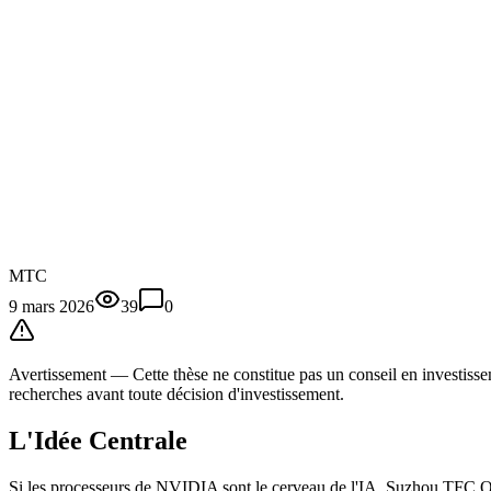
MTC
9 mars 2026
39
0
Avertissement —
Cette thèse
ne constitue pas un conseil en investissem
recherches avant toute décision d'investissement.
L'Idée Centrale
Si les processeurs de NVIDIA sont le cerveau de l'IA, Suzhou TFC Op