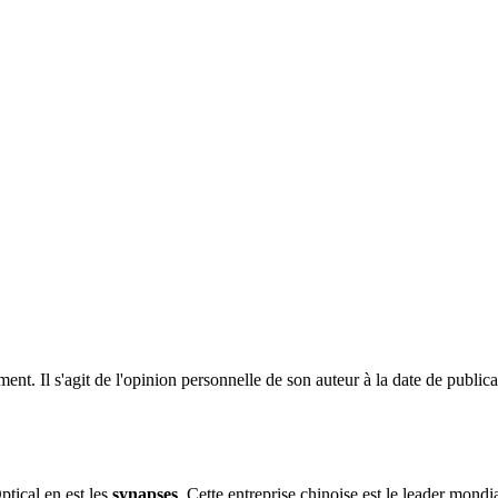
ent. Il s'agit de l'opinion personnelle de son auteur à la date de public
tical en est les
synapses
. Cette entreprise chinoise est le leader mond