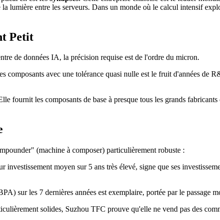
 la lumière entre les serveurs. Dans un monde où le calcul intensif exp
t Petit
 centre de données IA, la précision requise est de l'ordre du micron.
 composants avec une tolérance quasi nulle est le fruit d'années de R&D
 Elle fournit les composants de base à presque tous les grands fabricants
e
"Compounder" (machine à composer) particulièrement robuste :
 sur investissement moyen sur 5 ans très élevé, signe que ses investiss
(BPA) sur les 7 dernières années est exemplaire, portée par le passage mo
culièrement solides, Suzhou TFC prouve qu'elle ne vend pas des commod