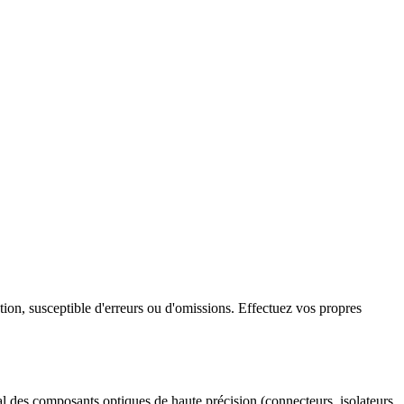
ation, susceptible d'erreurs ou d'omissions. Effectuez vos propres
ial des composants optiques de haute précision (connecteurs, isolateurs,