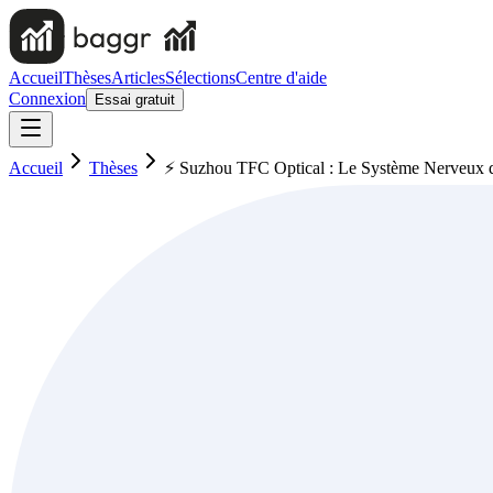
Accueil
Thèses
Articles
Sélections
Centre d'aide
Connexion
Essai gratuit
Accueil
Thèses
⚡ Suzhou TFC Optical : Le Système Nerveux de l