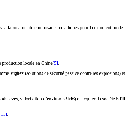
ans la fabrication de composants métalliques pour la manutention de
 production locale en Chine
[5]
.
 gamme
Vigilex
(solutions de sécurité passive contre les explosions) et
nds levés, valorisation d’environ 33 M€) et acquiert la société
STIF
[11]
.