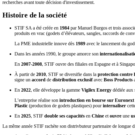
recherches avant toute décision d'investissement.
Histoire de la société
STIF SA a été créée en
1984
par Manuel Burgos et trois associ
produits en vrac (godets d’élévateurs, sangles, raccords de conv
La PME industrielle innove dès
1989
avec le lancement du go
Dans les années 1990, le groupe amorce son
internationalisat
En
2007-2008
, STIF ouvre des filiales en Espagne et à Singap
À partir de
2010
, STIF se diversifie dans la
protection contre 
signe un
accord
de
distribution exclusif
avec
Boss Products
a
En
2022
, elle développe la gamme
Vigilex Energy
dédiée aux s
L’entreprise réalise son
introduction en bourse sur Euronex
Plastic
(production de godets plastiques) pour
internaliser
cet
En
2025
, STIF
double ses capacités
en
Chine
et
ouvre
une
u
La même année STIF rachète son distrivbuteur partenaire de longue d