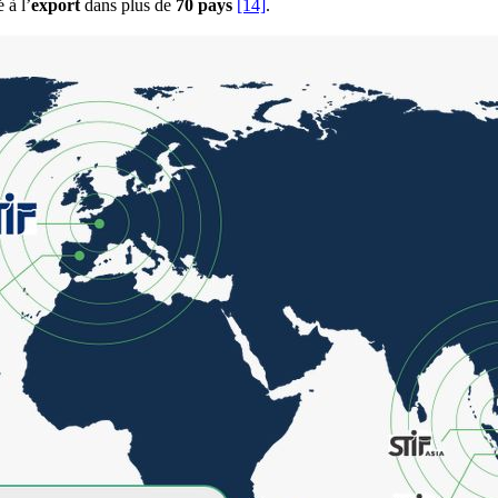
é à l’
export
dans plus de
70 pays
[14]
.