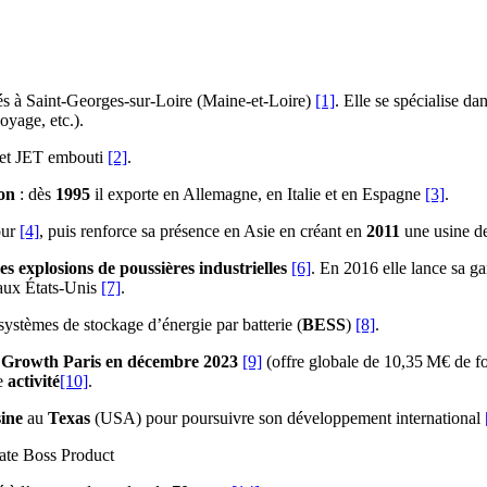
és à Saint-Georges-sur-Loire (Maine-et-Loire)
[1]
. Elle se spécialise d
oyage, etc.).
det JET embouti
[2]
.
ion
: dès
1995
il exporte en Allemagne, en Italie et en Espagne
[3]
.
our
[4]
, puis renforce sa présence en Asie en créant en
2011
une usine de
les explosions de poussières industrielles
[6]
. En 2016 elle lance sa
ux États-Unis
[7]
.
ystèmes de stockage d’énergie par batterie (
BESS
)
[8]
.
t Growth Paris en décembre 2023
[9]
(offre globale de 10,35 M€ de fo
te
activité
[10]
.
sine
au
Texas
(USA) pour poursuivre son développement international
ate Boss Product