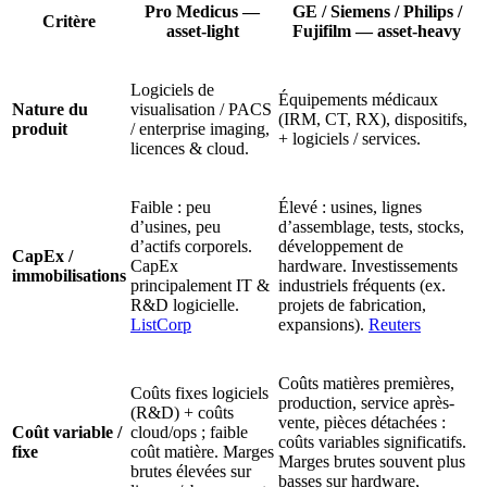
Pro Medicus —
GE / Siemens / Philips /
Critère
asset-light
Fujifilm — asset-heavy
Logiciels de
Équipements médicaux
Nature du
visualisation / PACS
(IRM, CT, RX), dispositifs,
produit
/ enterprise imaging,
+ logiciels / services.
licences & cloud.
Faible : peu
Élevé : usines, lignes
d’usines, peu
d’assemblage, tests, stocks,
d’actifs corporels.
développement de
CapEx /
CapEx
hardware. Investissements
immobilisations
principalement IT &
industriels fréquents (ex.
R&D logicielle.
projets de fabrication,
ListCorp
expansions).
Reuters
Coûts matières premières,
Coûts fixes logiciels
production, service après-
(R&D) + coûts
vente, pièces détachées :
Coût variable /
cloud/ops ; faible
coûts variables significatifs.
fixe
coût matière. Marges
Marges brutes souvent plus
brutes élevées sur
basses sur hardware,