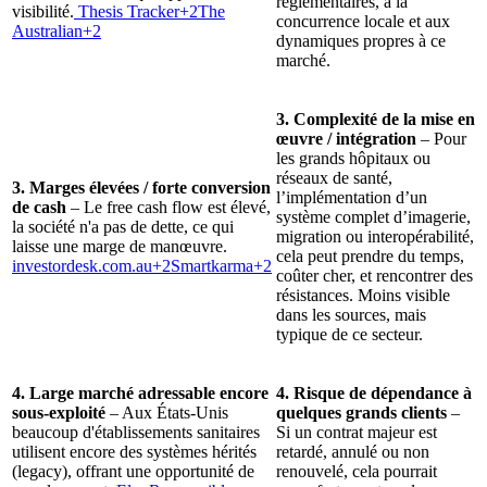
réglementaires, à la
visibilité.
Thesis Tracker+2The
concurrence locale et aux
Australian+2
dynamiques propres à ce
marché.
3. Complexité de la mise en
œuvre / intégration
– Pour
les grands hôpitaux ou
réseaux de santé,
3. Marges élevées / forte conversion
l’implémentation d’un
de cash
– Le free cash flow est élevé,
système complet d’imagerie,
la société n'a pas de dette, ce qui
migration ou interopérabilité,
laisse une marge de manœuvre.
cela peut prendre du temps,
investordesk.com.au
+2Smartkarma+2
coûter cher, et rencontrer des
résistances. Moins visible
dans les sources, mais
typique de ce secteur.
4. Large marché adressable encore
4. Risque de dépendance à
sous-exploité
– Aux États-Unis
quelques grands clients
–
beaucoup d'établissements sanitaires
Si un contrat majeur est
utilisent encore des systèmes hérités
retardé, annulé ou non
(legacy), offrant une opportunité de
renouvelé, cela pourrait