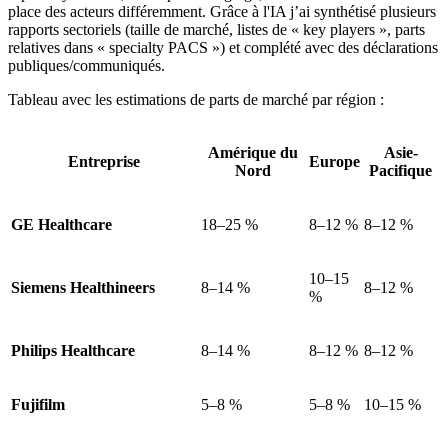
place des acteurs différemment. Grâce à l'IA j’ai synthétisé plusieurs
rapports sectoriels (taille de marché, listes de « key players », parts
relatives dans « specialty PACS ») et complété avec des déclarations
publiques/communiqués.
Tableau avec les estimations de parts de marché par région :
Amérique du
Asie-
Entreprise
Europe
Nord
Pacifique
GE Healthcare
18–25 %
8–12 %
8–12 %
10–15
Siemens Healthineers
8–14 %
8–12 %
%
Philips Healthcare
8–14 %
8–12 %
8–12 %
Fujifilm
5–8 %
5–8 %
10–15 %