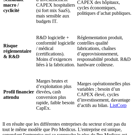
CAPEX des hôpitaux,
macro /
CAPEX hospitaliers
cycles économiques,
cyclicité
(si fort mix SaaS),
politiques d’achat publiques.
mais sensible aux
budgets IT.
R&D logicielle +
Réglementation produit,
conformité logicielle
contrôles qualité
Risque
/ médical
fabrications, chaînes
réglementaire
(certifications).
d’approvisionnement,
& R&D
Moins d’exigences
responsabilité produit. R&D
liées à la fabrication.
hardware coûteuse.
Marges brutes et
Marges opérationnelles plus
d’exploitation plus
variables ; besoin d’un
Profil financier
élevées
,
cash
CAPEX élevé, cycles
attendu
conversion plus
d’investissement, davantage
rapide, faible besoin
d’actifs au bilan.
ListCorp
CapEx.
Il en résulte que les différentes entreprises du secteur n'ont pas du
tout le même modèle que Pro Medicus. L'entreprise est unique,
cependant l'entreprise qui se rapproche le plus de Pro Medicus est