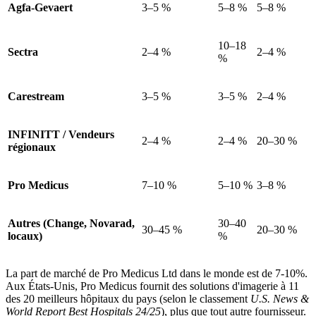
Agfa-Gevaert
3–5 %
5–8 %
5–8 %
10–18
Sectra
2–4 %
2–4 %
%
Carestream
3–5 %
3–5 %
2–4 %
INFINITT / Vendeurs
2–4 %
2–4 %
20–30 %
régionaux
Pro Medicus
7–10 %
5–10 %
3–8 %
Autres (Change, Novarad,
30–40
30–45 %
20–30 %
locaux)
%
La part de marché de Pro Medicus Ltd dans le monde est de 7-10%.
Aux États-Unis, Pro Medicus fournit des solutions d'imagerie à 11
des 20 meilleurs hôpitaux du pays
(selon le classement
U.S. News &
World Report Best Hospitals 24/25
)
, plus que tout autre fournisseur.