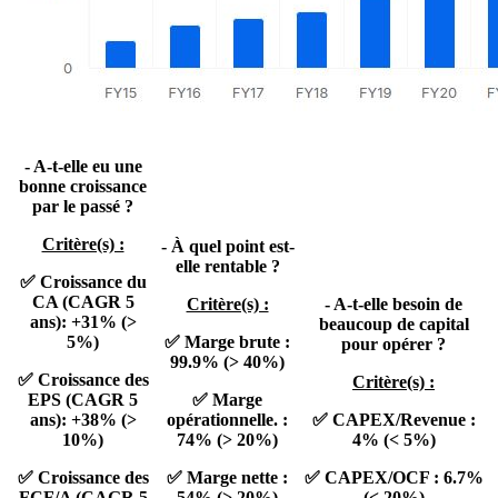
- A-t-elle eu une
bonne croissance
par le passé ?
Critère(s) :
- À quel point est-
elle rentable ?
✅ Croissance du
CA (CAGR 5
Critère(s) :
- A-t-elle besoin de
ans): +31% (>
beaucoup de capital
5%)
✅ Marge brute :
pour opérer ?
99.9% (> 40%)
✅ Croissance des
Critère(s) :
EPS (CAGR 5
✅ Marge
ans): +38% (>
opérationnelle. :
✅ CAPEX/Revenue :
10%)
74% (> 20%)
4% (< 5%)
✅ Croissance des
✅ Marge nette :
✅ CAPEX/OCF : 6.7%
FCF/A (CAGR 5
54% (> 20%)
(< 20%)