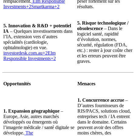
remplacement.
Elm Responsible
peser fortement sur les
Investments+2Smartkarma+2
résultats.
5. Risque technologique /
5. Innovation & R&D + potentiel
obsolescence
– Dans le
IA
– Quelques investissements dans
logiciel santé, rapidité
l’IA, extension vers d’autres
d’évolution, normes,
spécialités (cardiologie,
sécurité, régulation (FDA,
ophtalmologie) en vue.
etc.) : rester à jour coûte cher
investordesk.com.au
+2Elm
et les erreurs peuvent être
Responsible Investments+2
graves.
Opportunités
Menaces
1. Concurrence accrue
–
D’autres fournisseurs de
1. Expansion géographique
–
RIS/PACS, solutions cloud,
Europe, Asie, autres marchés
entreprises tech / IA entrent
développés ou émergents où
dans le domaine. Certains
l’imagerie médicale / santé digitale se
peuvent avoir des offres
développe.
The
moins chères, des