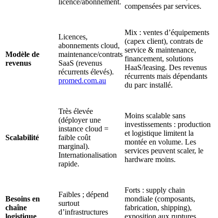
licence/abonnement.
compensées par services.
Mix : ventes d’équipements
Licences,
(capex client), contrats de
abonnements cloud,
service & maintenance,
Modèle de
maintenance/contrats
financement, solutions
revenus
SaaS (revenus
HaaS/leasing. Des revenus
récurrents élevés).
récurrents mais dépendants
promed.com.au
du parc installé.
Très élevée
Moins scalable sans
(déployer une
investissements : production
instance cloud =
et logistique limitent la
Scalabilité
faible coût
montée en volume. Les
marginal).
services peuvent scaler, le
Internationalisation
hardware moins.
rapide.
Forts : supply chain
Faibles ; dépend
Besoins en
mondiale (composants,
surtout
chaîne
fabrication, shipping),
d’infrastructures
logistique
exposition aux ruptures.