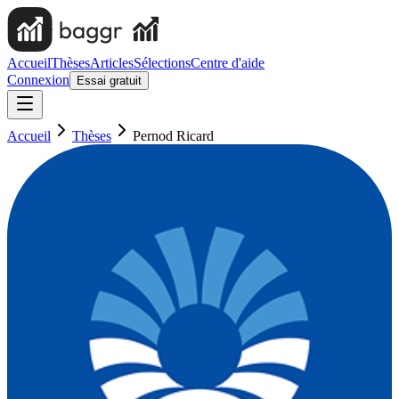
Accueil
Thèses
Articles
Sélections
Centre d'aide
Connexion
Essai gratuit
Accueil
Thèses
Pernod Ricard