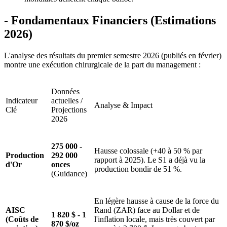
- Fondamentaux Financiers (Estimations
2026)
L'analyse des résultats du premier semestre 2026 (publiés en février)
montre une exécution chirurgicale de la part du management :
Données
Indicateur
actuelles /
Analyse & Impact
Clé
Projections
2026
275 000 -
Hausse colossale (+40 à 50 % par
Production
292 000
rapport à 2025). Le S1 a déjà vu la
d'Or
onces
production bondir de 51 %.
(Guidance)
En légère hausse à cause de la force du
AISC
Rand (ZAR) face au Dollar et de
1 820 $ - 1
(Coûts de
l'inflation locale, mais très couvert par
870 $/oz