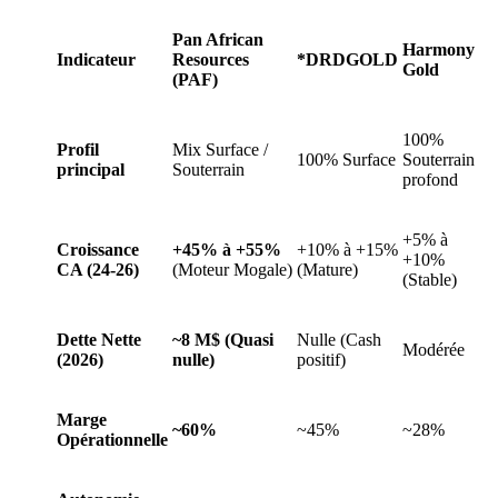
Pan African
Harmony
Indicateur
Resources
*DRDGOLD
Gold
(PAF)
100%
Profil
Mix Surface /
100% Surface
Souterrain
principal
Souterrain
profond
+5% à
Croissance
+45% à +55%
+10% à +15%
+10%
CA (24-26)
(Moteur Mogale)
(Mature)
(Stable)
Dette Nette
~8 M$ (Quasi
Nulle (Cash
Modérée
(2026)
nulle)
positif)
Marge
~60%
~45%
~28%
Opérationnelle