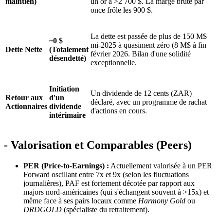
maintien)
un or à >2 700 $. La marge brute par
once frôle les 900 $.
La dette est passée de plus de 150 M$
~0 $
mi-2025 à quasiment zéro (8 M$ à fin
Dette Nette
(Totalement
février 2026. Bilan d'une solidité
désendetté)
exceptionnelle.
Initiation
Un dividende de 12 cents (ZAR)
Retour aux
d'un
déclaré, avec un programme de rachat
Actionnaires
dividende
d'actions en cours.
intérimaire
- Valorisation et Comparables (Peers)
PER (Price-to-Earnings) :
Actuellement valorisée à un PER
Forward oscillant entre 7x et 9x (selon les fluctuations
journalières), PAF est fortement décotée par rapport aux
majors nord-américaines (qui s'échangent souvent à >15x) et
même face à ses pairs locaux comme
Harmony Gold
ou
DRDGOLD
(spécialiste du retraitement).