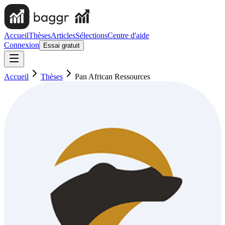
Accueil
Thèses
Articles
Sélections
Centre d'aide
Connexion
Essai gratuit
Accueil
Thèses
Pan African Ressources