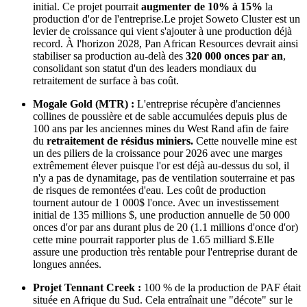
initial. Ce projet pourrait
augmenter de
10% à 15%
la
production d'or de l'entreprise.Le projet Soweto Cluster est un
levier de croissance qui vient s'ajouter à une production déjà
record. À l'horizon 2028, Pan African Resources devrait ainsi
stabiliser sa production au-delà des
320 000 onces par an
,
consolidant son statut d'un des leaders mondiaux du
retraitement de surface à bas coût.
Mogale Gold (MTR) :
L'entreprise récupère d'anciennes
collines de poussière et de sable accumulées depuis plus de
100 ans par les anciennes mines du West Rand afin de faire
du
retraitement de résidus miniers.
Cette nouvelle mine est
un des piliers de la croissance pour 2026 avec une marges
extrêmement élever puisque l'or est déjà au-dessus du sol, il
n'y a pas de dynamitage, pas de ventilation souterraine et pas
de risques de remontées d'eau. Les coût de production
tournent autour de 1 000$ l'once. Avec un investissement
initial de 135 millions $, une production annuelle de 50 000
onces d'or par ans durant plus de 20 (1.1 millions d'once d'or)
cette mine pourrait rapporter plus de 1.65 milliard $.Elle
assure une production très rentable pour l'entreprise durant de
longues années.
Projet Tennant Creek :
100 % de la production de PAF était
située en Afrique du Sud. Cela entraînait une "décote" sur le