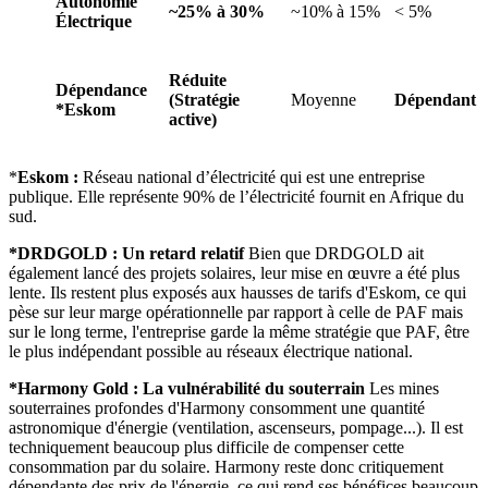
Autonomie
~25% à 30%
~10% à 15%
< 5%
Électrique
Réduite
Dépendance
(Stratégie
Moyenne
Dépendant
*Eskom
active)
*
Eskom :
Réseau national d’électricité qui est une entreprise
publique. Elle représente 90% de l’électricité fournit en Afrique du
sud.
*DRDGOLD : Un retard relatif
Bien que DRDGOLD ait
également lancé des projets solaires, leur mise en œuvre a été plus
lente. Ils restent plus exposés aux hausses de tarifs d'Eskom, ce qui
pèse sur leur marge opérationnelle par rapport à celle de PAF mais
sur le long terme, l'entreprise garde la même stratégie que PAF, être
le plus indépendant possible au réseaux électrique national.
*Harmony Gold : La vulnérabilité du souterrain
Les mines
souterraines profondes d'Harmony consomment une quantité
astronomique d'énergie (ventilation, ascenseurs, pompage...). Il est
techniquement beaucoup plus difficile de compenser cette
consommation par du solaire. Harmony reste donc critiquement
dépendante des prix de l'énergie, ce qui rend ses bénéfices beaucoup