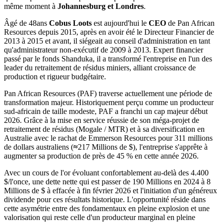
même moment à
Johannesburg et
Londres
.
Âgé de 48ans
Cobus Loots
est aujourd'hui le
CEO
de Pan African
Resources depuis 2015, après en avoir été le Directeur Financier de
2013 à 2015 et avant, il siégeait au conseil d'administration en tant
qu'administrateur non-exécutif de 2009 à 2013. Expert financier
passé par le fonds Shanduka, il a transformé l'entreprise en l'un des
leader du retraitement de résidus miniers, alliant croissance de
production et rigueur budgétaire.
Pan African Resources (PAF) traverse actuellement une période de
transformation majeur. Historiquement perçu comme un producteur
sud-africain de taille modeste, PAF a franchi un cap majeur début
2026. Grâce à la mise en service réussie de son méga-projet de
retraitement de résidus (Mogale / MTR) et à sa diversification en
Australie avec le rachat de Emmerson Resources pour 311 millions
de dollars australiens (
≈
217 Millions de $), l'entreprise s'apprête à
augmenter sa production de près de 45 % en cette année 2026.
Avec un cours de l'or évoluant confortablement au-delà des 4.400
$/l'once, une dette nette qui est passer de 190 Millions en 2024 à 8
Millions de $ à effacée à fin février 2026 et l'initiation d'un généreux
dividende pour ces résultats historique. L'opportunité réside dans
cette asymétrie entre des fondamentaux en pleine explosion et une
valorisation qui reste celle d'un producteur marginal en pleine