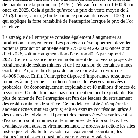
de maintien de la production (AISC) s’élevait à environ 1 600 $ par
once en 2025. Cela signifie qu’avec un prix de vente moyen de 2
735 $ l’once, la marge brute par once pouvait dépasser 1 100 $, ce
qui explique la forte rentabilité de l’entreprise lorsque le prix de l’or
est élevé.
La stratégie de l’entreprise consiste également à augmenter sa
production à moyen terme. Les projets en développement devraient
porter la production annuelle entre 275 000 et 292 000 onces d’or
d’ici 2026, soit une augmentation d’environ 40 % par rapport à
2025. Cette croissance provient notamment de nouveaux projets de
retraitement de résidus miniers et de l’expansion de certaines mines
existantes. Aujourd'hui le prix de l'once d'or est au environ de
4.400$ l'once. Enfin, l’entreprise dispose d’importantes ressources
minières à long terme : 1 million d’onces de réserves prouvées et
probables. Or économiquement exploitable et 40 millions d’onces de
ressources. Or identifié mais pas encore entièrement exploitable. En
plus de miner de l'or l'entreprise est l'un des leaders du retraitement
des résidus miniers de surface. Ce modèle consiste à récupérer les
anciens déchets miniers (terrils) et à en extraire l'or résiduel grâce à
des usines de lixiviation. Il permet des marges élevées car les coûts
d'extraction sont minimes car le minerai est déjà à la surface. Les
avantages sont aussi environnementaux, le processus nettoie les sites
historiques et réhabilite les sols mais également sécuritaire, les
risques humains sont quasi nuls par rapport aux galeries