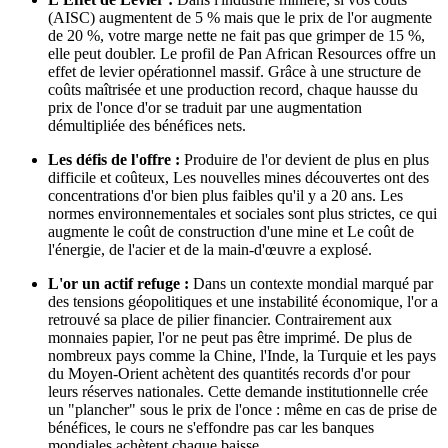
(AISC) augmentent de 5 % mais que le prix de l'or augmente
de 20 %, votre marge nette ne fait pas que grimper de 15 %,
elle peut doubler. Le profil de Pan African Resources offre un
effet de levier opérationnel massif. Grâce à une structure de
coûts maîtrisée et une production record, chaque hausse du
prix de l'once d'or se traduit par une augmentation
démultipliée des bénéfices nets.
Les défis de l'offre :
Produire de l'or devient de plus en plus
difficile et coûteux, Les nouvelles mines découvertes ont des
concentrations d'or bien plus faibles qu'il y a 20 ans. Les
normes environnementales et sociales sont plus strictes, ce qui
augmente le coût de construction d'une mine et Le coût de
l'énergie, de l'acier et de la main-d'œuvre a explosé.
L'or un actif refuge :
Dans un contexte mondial marqué par
des tensions géopolitiques et une instabilité économique, l'or a
retrouvé sa place de pilier financier. Contrairement aux
monnaies papier, l'or ne peut pas être imprimé. De plus de
nombreux pays comme la Chine, l'Inde, la Turquie et les pays
du Moyen-Orient achètent des quantités records d'or pour
leurs réserves nationales. Cette demande institutionnelle crée
un "plancher" sous le prix de l'once : même en cas de prise de
bénéfices, le cours ne s'effondre pas car les banques
mondiales achètent chaque baisse.