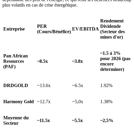
plus volatils en cas de crise énergétique.
Rendement
PER
Dividende
Entreprise
EV/EBITDA
(Cours/Bénéfice)
(Secteur des
mines d'or)
~1.5 à 3%
Pan African
pour 2026 (pas
Resources
~8.5x
~3.8x
encore
(PAF)
déterminer)
DRDGOLD
~13.6x
~6.5x
1.92%
Harmony Gold
~12.7x
~5,0x
1.38%
Moyenne du
~11.5x
~5.5x
~2,5%
Secteur