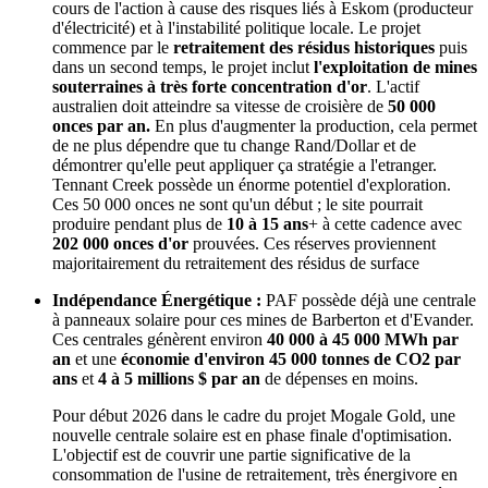
cours de l'action à cause des risques liés à Eskom (producteur
d'électricité) et à l'instabilité politique locale. Le projet
commence par le
retraitement des résidus historiques
puis
dans un second temps, le projet inclut
l'exploitation de mines
souterraines à très forte concentration d'or
. L'actif
australien doit atteindre sa vitesse de croisière de
50 000
onces par an.
En plus d'augmenter la production, cela permet
de ne plus dépendre que tu change Rand/Dollar et de
démontrer qu'elle peut appliquer ça stratégie a l'etranger.
Tennant Creek possède un énorme potentiel d'exploration.
Ces 50 000 onces ne sont qu'un début ; le site pourrait
produire pendant plus de
10 à 15 ans
+ à cette cadence avec
202 000 onces d'or
prouvées. Ces réserves proviennent
majoritairement du retraitement des résidus de surface
Indépendance Énergétique :
PAF possède déjà une centrale
à panneaux solaire pour ces mines de Barberton et d'Evander.
Ces centrales génèrent environ
40 000 à 45 000 MWh par
an
et une
économie d'environ 45 000 tonnes de CO2 par
ans
et
4 à 5 millions $ par an
de dépenses en moins.
Pour début 2026 dans le cadre du projet Mogale Gold, une
nouvelle centrale solaire est en phase finale d'optimisation.
L'objectif est de couvrir une partie significative de la
consommation de l'usine de retraitement, très énergivore en