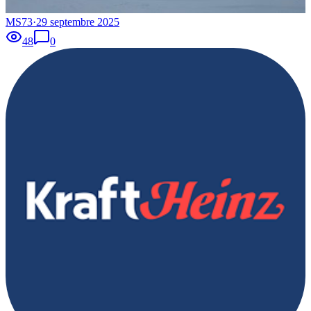
MS73
·
29 septembre 2025
48
0