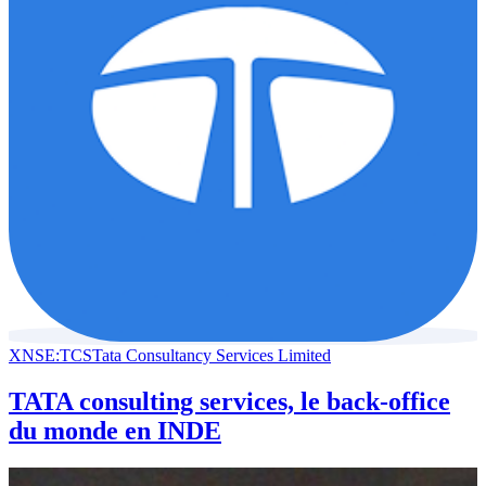
XNSE:TCS
Tata Consultancy Services Limited
TATA consulting services, le back-office
du monde en INDE