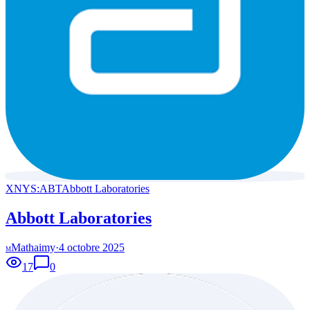
XNYS:ABT
Abbott Laboratories
Abbott Laboratories
Mathaimy
·
4 octobre 2025
M
17
0