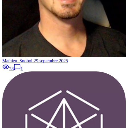
Mathieu_Snobol
·
29 septembre 2025
28
1