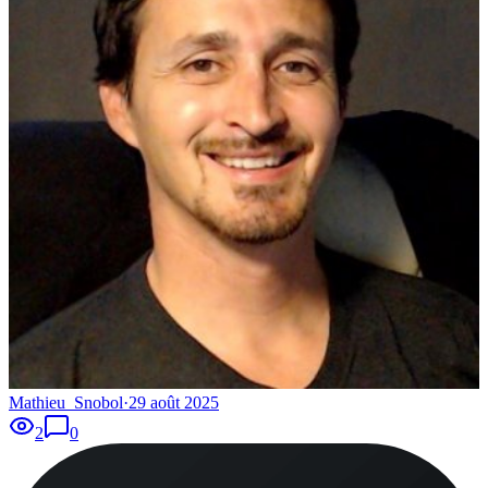
Mathieu_Snobol
·
29 août 2025
2
0