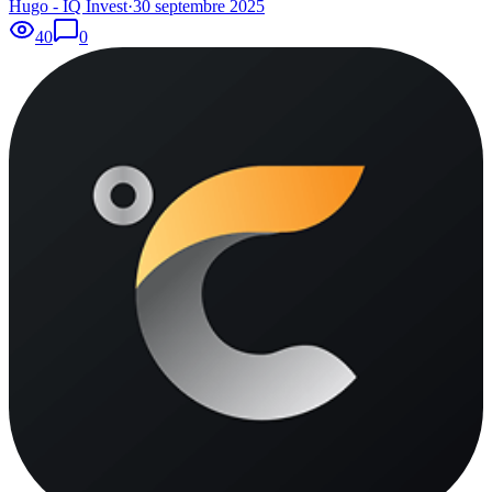
Hugo - IQ Invest
·
30 septembre 2025
40
0