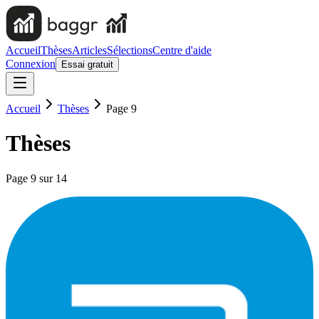
Accueil
Thèses
Articles
Sélections
Centre d'aide
Connexion
Essai gratuit
Accueil
Thèses
Page 9
Thèses
Page
9
sur
14