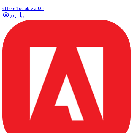
Théo
·
4 octobre 2025
T
22
0