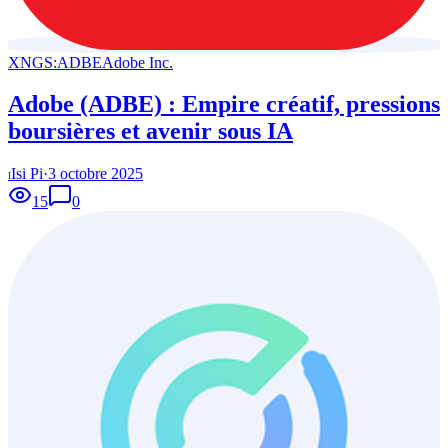
XNGS:ADBE
Adobe Inc.
Adobe (ADBE) : Empire créatif, pressions
boursières et avenir sous IA
Isi Pi
·
3 octobre 2025
I
15
0