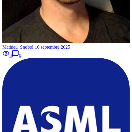
Mathieu_Snobol
·
10 septembre 2025
3
0