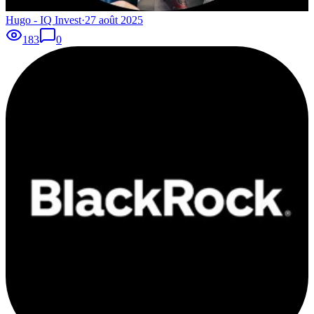
Hugo - IQ Invest
·
27 août 2025
183
0