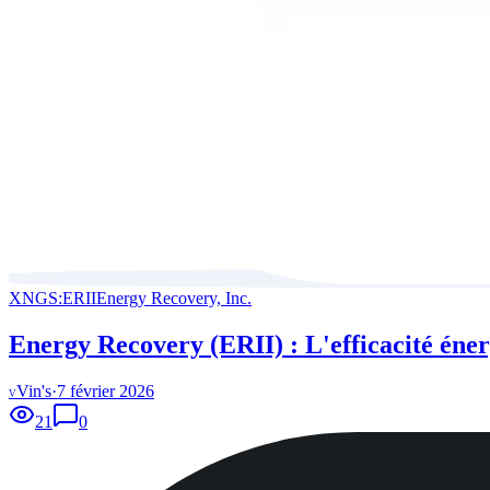
XNGS:ERII
Energy Recovery, Inc.
Energy Recovery (ERII) : L'efficacité éner
Vin's
·
7 février 2026
V
21
0