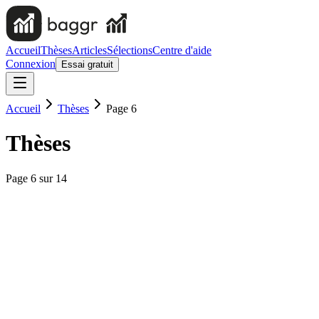
Accueil
Thèses
Articles
Sélections
Centre d'aide
Connexion
Essai gratuit
Accueil
Thèses
Page 6
Thèses
Page
6
sur
14