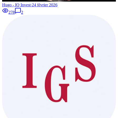
Hugo - IQ Invest
·
24 février 2026
278
2