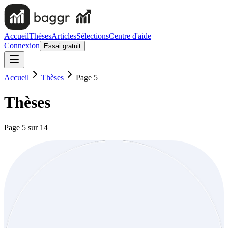
Accueil
Thèses
Articles
Sélections
Centre d'aide
Connexion
Essai gratuit
Accueil
Thèses
Page 5
Thèses
Page
5
sur
14