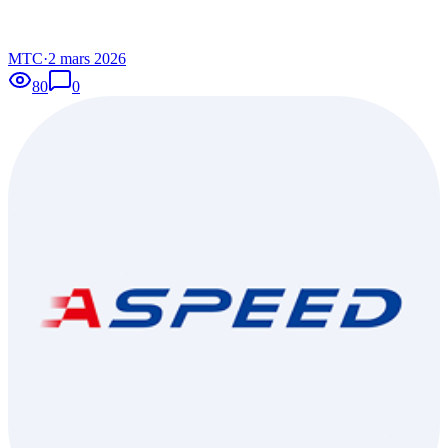
MTC
·
2 mars 2026
80
0