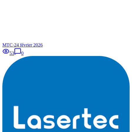
MTC
·
24 février 2026
53
0