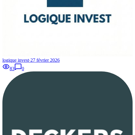
logique invest
·
27 février 2026
83
0