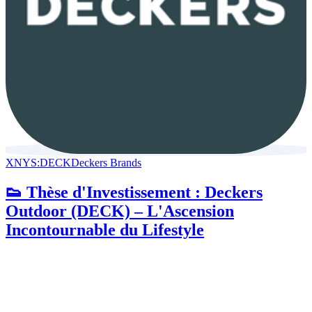
XNYS:DECK
Deckers Brands
👟 Thèse d'Investissement : Deckers
Outdoor (DECK) – L'Ascension
Incontournable du Lifestyle