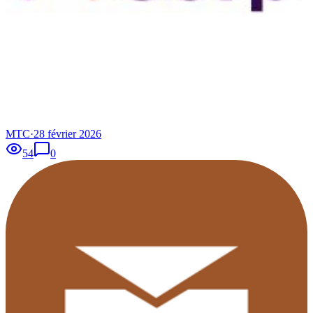
MTC
·
28 février 2026
54
0