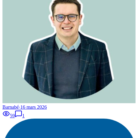
Barnabé
·
16 mars 2026
59
1