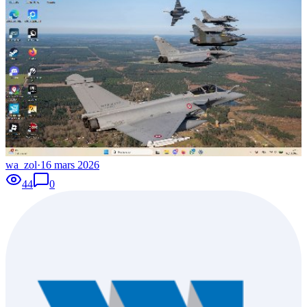
wa_zol
·
16 mars 2026
44
0