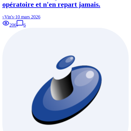
opératoire et n'en repart jamais.
Vin's
·
10 mars 2026
V
206
6