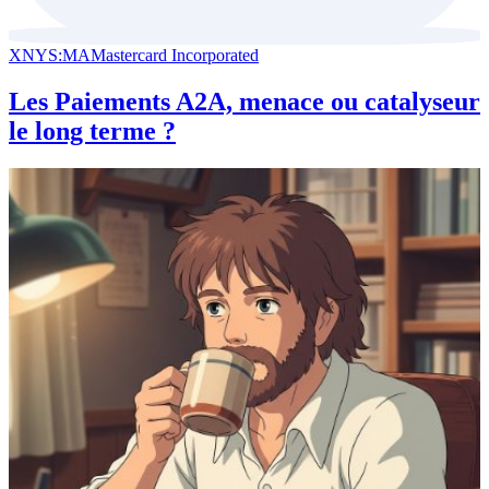
XNYS:MA
Mastercard Incorporated
Les Paiements A2A, menace ou catalyseur
le long terme ?