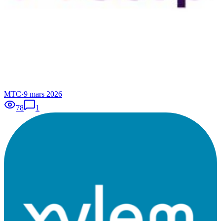
MTC
·
9 mars 2026
78
1