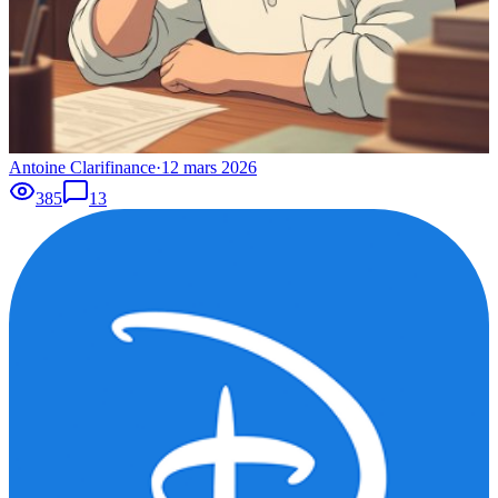
Antoine Clarifinance
·
12 mars 2026
385
13