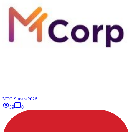
MTC
·
9 mars 2026
39
0