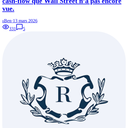
cash-flow que Wall Street n’a pas encore
vue.
Ben
·
13 mars 2026
B
331
5