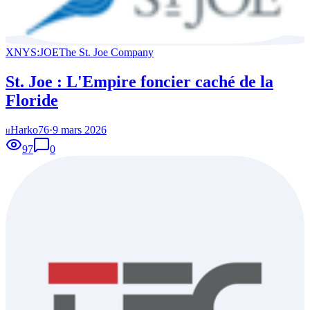
XNYS:JOE
The St. Joe Company
St. Joe : L'Empire foncier caché de la
Floride
Harko76
·
9 mars 2026
H
97
0