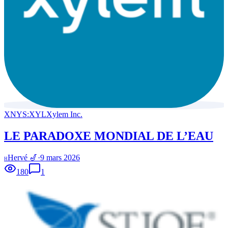
XNYS:XYL
Xylem Inc.
LE PARADOXE MONDIAL DE L’EAU
Hervé 🎷
·
9 mars 2026
H
180
1