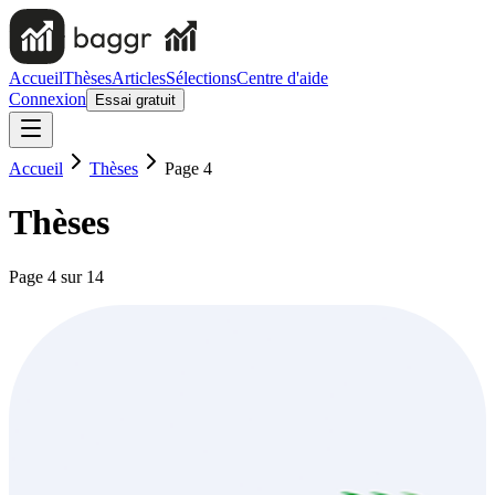
Accueil
Thèses
Articles
Sélections
Centre d'aide
Connexion
Essai gratuit
Accueil
Thèses
Page 4
Thèses
Page
4
sur
14