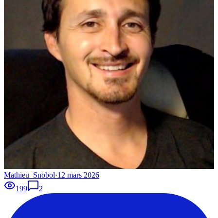
Mathieu_Snobol
·
12 mars 2026
199
2