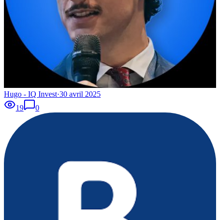
Hugo - IQ Invest
·
30 avril 2025
19
0