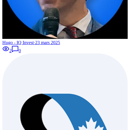
Hugo - IQ Invest
·
23 mars 2025
2
0