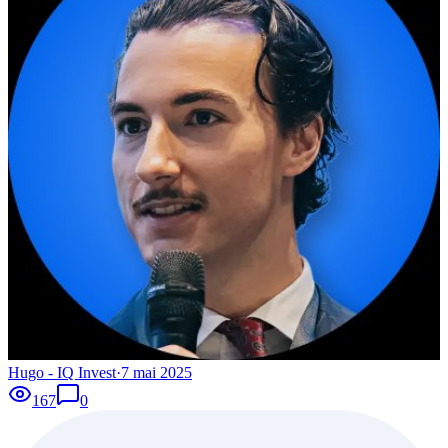
Hugo - IQ Invest
·
7 mai 2025
167
0