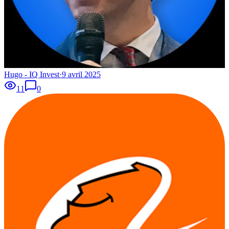
Hugo - IQ Invest
·
9 avril 2025
11
0