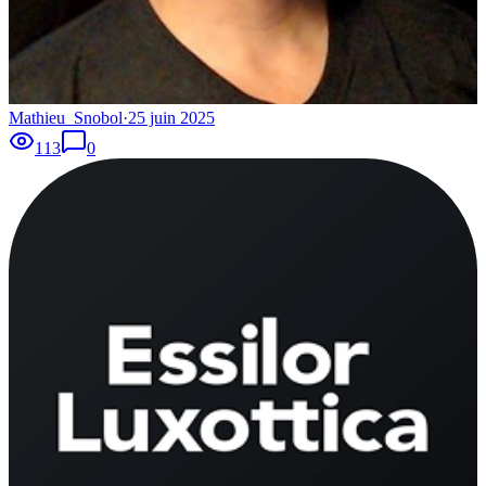
Mathieu_Snobol
·
25 juin 2025
113
0