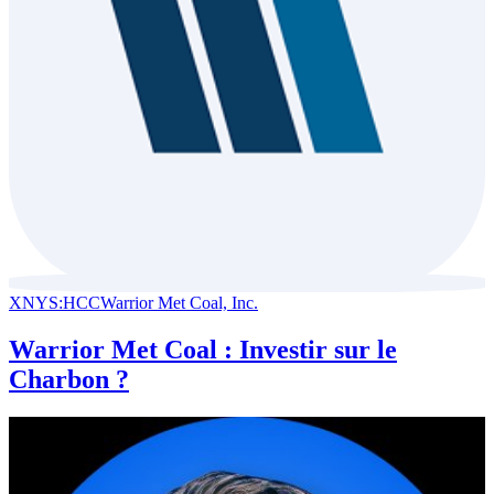
XNYS:HCC
Warrior Met Coal, Inc.
Warrior Met Coal : Investir sur le
Charbon ?