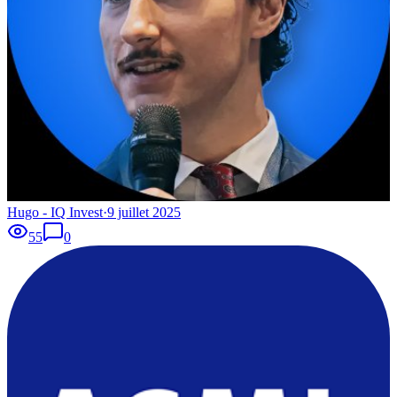
Hugo - IQ Invest
·
9 juillet 2025
55
0