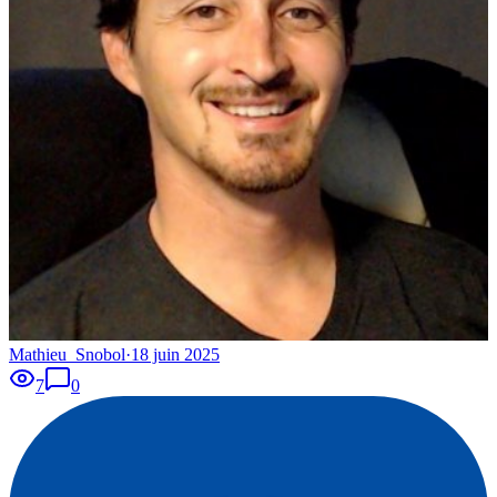
Mathieu_Snobol
·
18 juin 2025
7
0