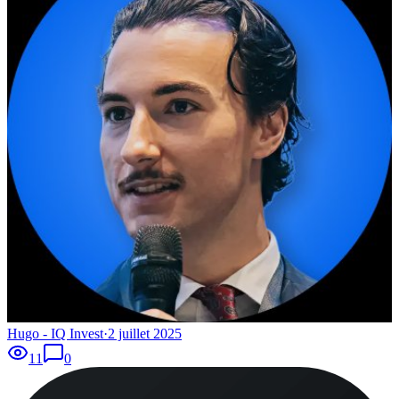
Hugo - IQ Invest
·
2 juillet 2025
11
0