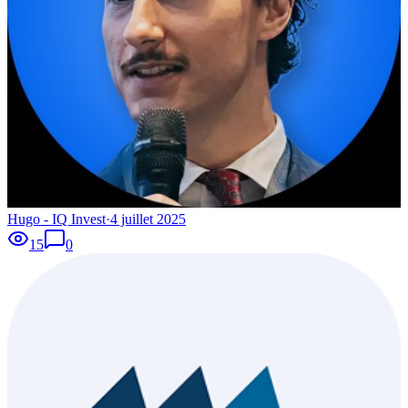
Hugo - IQ Invest
·
4 juillet 2025
15
0