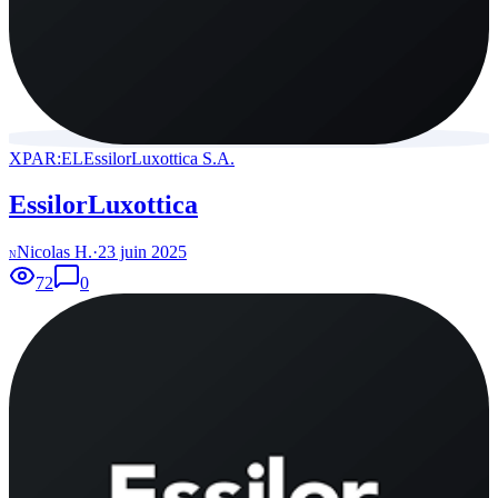
XPAR:EL
EssilorLuxottica S.A.
EssilorLuxottica
Nicolas H.
·
23 juin 2025
N
72
0