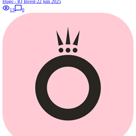
Hugo - IQ Invest
·
22 juin 2025
13
0