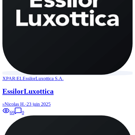
XPAR:EL
EssilorLuxottica S.A.
EssilorLuxottica
Nicolas H.
·
23 juin 2025
N
69
0