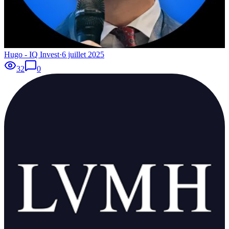
Hugo - IQ Invest
·
6 juillet 2025
32
0