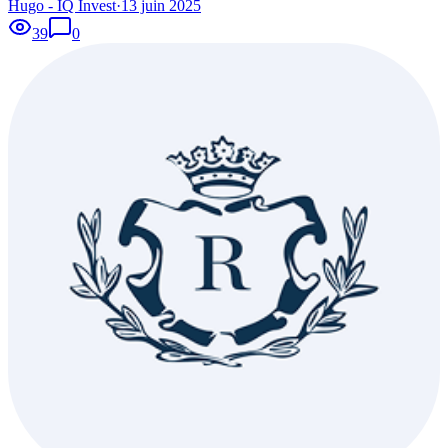
Hugo - IQ Invest
·
13 juin 2025
39
0