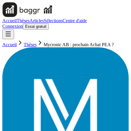
Accueil
Thèses
Articles
Sélections
Centre d'aide
Connexion
Essai gratuit
Accueil
Thèses
Mycronic AB : prochain Achat PEA ?