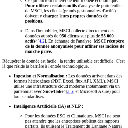
Ce qui fait tout l'intérêt de leur modèle économique.
Pour utiliser certains outils
d'analyse de portefeuille
de MSCI, les clients (grands gestionnaires d'actifs)
doivent y
charger leurs propres données de
positions
.
Dans l'immobilier, MSCI collecte directement des
données auprès de
950 clients
sur plus de
55 000
actifs
^[
4.2
]. En échange de l'analyse,
MSCI récupère
de la donnée anonymisée pour affiner ses indices de
marché privé
.
Récupérer la donnée est facile ; la rendre utilisable est difficile. C'est
là que réside la barrière à l'entrée technologique.
Ingestion et Normalisation :
Les données arrivent dans des
formats hétérogènes (PDF, Excel, flux API, XML). MSCI
utilise une infrastructure cloud moderne (notamment via un
partenariat avec
Snowflake
^[
3.5
] et Microsoft Azure) pour
tout standardiser.
Intelligence Artificielle (IA) et NLP :
Pour les données ESG et Climatiques, MSCI ne peut
pas attendre que les entreprises publient des rapports
parfaits. Ils utilisent le Traitement du Langage Naturel