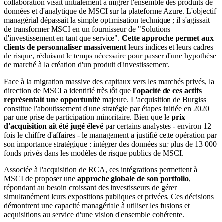
collaboration visait initialement à migrer l'ensemble des produits de
données et d'analytique de MSCI sur la plateforme Azure. L'objectif
managérial dépassait la simple optimisation technique ; il s'agissait
de transformer MSCI en un fournisseur de "Solutions
d'investissement en tant que service".
Cette approche permet aux
clients de personnaliser massivement
leurs indices et leurs cadres
de risque, réduisant le temps nécessaire pour passer d'une hypothèse
de marché à la création d'un produit d'investissement.
Face à la migration massive des capitaux vers les marchés privés, la
direction de MSCI a identifié très tôt que
l'opacité de ces actifs
représentait une opportunité
majeure. L'acquisition de Burgiss
constitue l'aboutissement d'une stratégie par étapes initiée en 2020
par une prise de participation minoritaire. Bien que le
prix
d'acquisition ait été jugé élevé
par certains analystes - environ 12
fois le chiffre d'affaires - le management a justifié cette opération par
son importance stratégique : intégrer des données sur plus de 13 000
fonds privés dans les modèles de risque publics de MSCI.
Associée à l'acquisition de RCA, ces intégrations permettent à
MSCI de proposer une
approche globale de son portfolio
,
répondant au besoin croissant des investisseurs de gérer
simultanément leurs expositions publiques et privées. Ces décisions
démontrent une capacité managériale à utiliser les fusions et
acquisitions au service d'une vision d'ensemble cohérente.