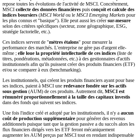
repose toutes les évolutions de l'activité de MSCI. Concrètement,
MSCI
collecte des données financières
puis
conçoit et calcule des
indices
boursiers
(
MSCI World
ou le
MSCI Emerging Markets
pour
les plus connus et "basique"). Elle peut aussi les créer
sur-mesure
selon des critères spécifiques (secteur, zone géographique, ESG,
stratégie factorielle, etc.).
Ces indices servent de "
mètres étalons
" pour mesurer la
performance des marchés. L'entreprise ne gère pas d'argent elle-
même ;
elle loue la propriété intellectuelle de ces indices
(liste de
titres, pondérations, métadonnées, etc.) à des gestionnaires d'actifs
institutionnels afin qu'ils puissent créer des produits financiers (ETF)
et/ou se comparer à eux (benchmarking).
Les institutionnels, qui créent les produits financiers ayant pour base
ses indices, paient à MSCI une
redevance fondée sur les actifs
sous gestion
(AUM) de ces produits. Autrement dit,
MSCI est
rémunéré proportionnellement à la taille des capitaux investis
dans des fonds qui suivent ses indices.
Une fois l'indice créé et adopté par les institutionnels, il n'y a
aucun
coût de production supplémentaire
pour générer des revenus
additionnels puisque tant que la gestion passive a du succès alors les
flux financiers dirigés vers les ETF feront mécaniquement
augmenter les AUM perçus par MSCI tout en rendant indispensable