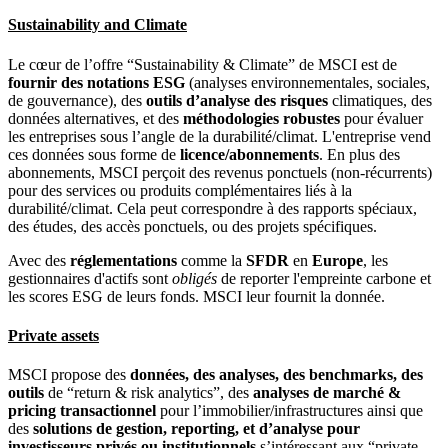
Sustainability and Climate
Le cœur de l’offre “Sustainability & Climate” de MSCI est de
fournir des notations ESG
(analyses environnementales, sociales,
de gouvernance), des
outils d’analyse des risques
climatiques, des
données alternatives, et des
méthodologies robustes
pour évaluer
les entreprises sous l’angle de la durabilité/climat. L'entreprise vend
ces données sous forme de
licence/abonnements
. En plus des
abonnements, MSCI perçoit des revenus ponctuels (non-récurrents)
pour des services ou produits complémentaires liés à la
durabilité/climat. Cela peut correspondre à des rapports spéciaux,
des études, des accès ponctuels, ou des projets spécifiques.
Avec des
réglementations
comme la
SFDR
en
Europe
, les
gestionnaires d'actifs sont
obligés
de reporter l'empreinte carbone et
les scores ESG de leurs fonds. MSCI leur fournit la donnée.
Private assets
MSCI propose des
données, des analyses, des benchmarks, des
outils
de “return & risk analytics”, des
analyses de marché &
pricing transactionnel
pour l’immobilier/infrastructures ainsi que
des
solutions de gestion, reporting, et d’analyse pour
investisseurs privés ou institutionnels
s’intéressant aux “private