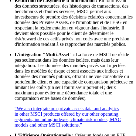
Réduction de l'asymétrie d'information :
En fournissant
des données structurées, des historiques de transactions, des
benchmarks et d'autres services, MSCI permet aux
investisseurs de prendre des décisions éclairées concernant les
données des Privates Assets, de l'immobilier et de l'ESG en
respectant la réglementation en vigueur dans l'industrie. Il
devient alors possible pour le client de déterminer le
risk/reward de ces actifs privés non cotés avec une précision
d'information tendant à se rapprocher des marchés publics.
L'intégration "Multi-Asset" :
La force de MSCI ne réside
pas seulement dans les données isolées, mais dans leur
intégration. Les données des marchés privés sont injectées
dans les modèles de risque et sont associés aux indices et
données des marchés publics, offrant une vue consolidée du
portefeuille client et une capacité de comparaison précieuse en
limitant les coûts (un seul fournisseur potentiel ; deux
maximum pour éviter une dépendance totale et une
comparaison entre bases de données).
“We also integrate our private assets data and analytics
in other MSCI products offered by our other operating
segments, including indexes, climate risk models, MAC
models and other MSCI solutions.”
L'Efficience Opérationnelle :
Créer un fonds ou un ETF