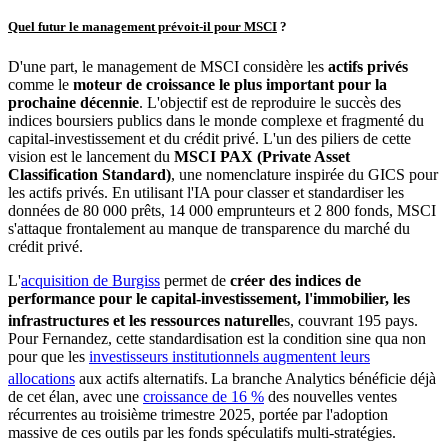
Quel futur le management prévoit-il pour MSCI
?
D'une part, le management de MSCI considère les
actifs privés
comme le
moteur de croissance le plus important pour la
prochaine décennie
. L'objectif est de reproduire le succès des
indices boursiers publics dans le monde complexe et fragmenté du
capital-investissement et du crédit privé. L'un des piliers de cette
vision est le lancement du
MSCI PAX (Private Asset
Classification Standard)
, une nomenclature inspirée du GICS pour
les actifs privés. En utilisant l'IA pour classer et standardiser les
données de 80 000 prêts, 14 000 emprunteurs et 2 800 fonds, MSCI
s'attaque frontalement au manque de transparence du marché du
crédit privé.
L'
acquisition de Burgiss
permet de
créer des indices de
performance pour le capital-investissement, l'immobilier, les
infrastructures et les ressources naturelle
s, couvrant 195 pays.
Pour Fernandez, cette standardisation est la condition sine qua non
pour que les
investisseurs institutionnels augmentent leurs
allocations
aux actifs alternatifs.
La branche Analytics bénéficie déjà
de cet élan, avec une
croissance de 16 %
des nouvelles ventes
récurrentes au troisième trimestre 2025, portée par l'adoption
massive de ces outils par les fonds spéculatifs multi-stratégies.