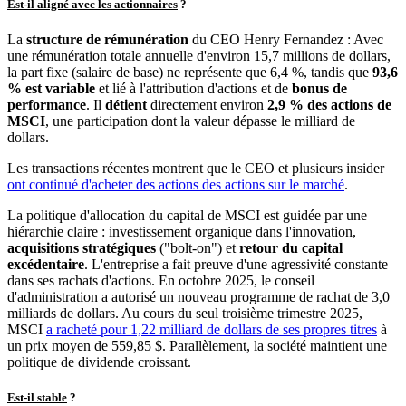
Est-il aligné avec les actionnaires
?
La
structure de rémunération
du CEO Henry Fernandez : Avec
une rémunération totale annuelle d'environ 15,7 millions de dollars,
la part fixe (salaire de base) ne représente que 6,4 %, tandis que
93,6
% est variable
et lié à l'attribution d'actions et de
bonus de
performance
. Il
détient
directement environ
2,9 % des actions de
MSCI
, une participation dont la valeur dépasse le milliard de
dollars.
Les transactions récentes montrent que le CEO et plusieurs insider
ont continué d'acheter des actions des actions sur le marché
.
La politique d'allocation du capital de MSCI est guidée par une
hiérarchie claire : investissement organique dans l'innovation,
acquisitions stratégiques
("bolt-on") et
retour du capital
excédentaire
. L'entreprise a fait preuve d'une agressivité constante
dans ses rachats d'actions. En octobre 2025, le conseil
d'administration a autorisé un nouveau programme de rachat de 3,0
milliards de dollars. Au cours du seul troisième trimestre 2025,
MSCI
a racheté pour 1,22 milliard de dollars de ses propres titres
à
un prix moyen de 559,85 $. Parallèlement, la société maintient une
politique de dividende croissant.
Est-il stable
?