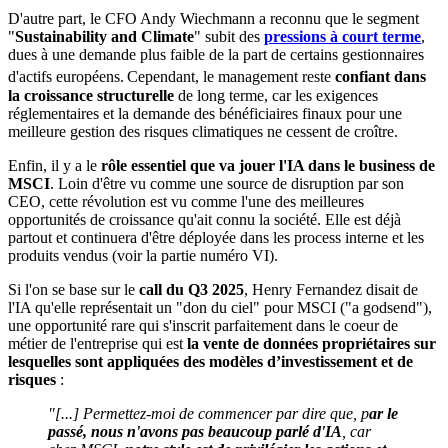
D'autre part, le CFO Andy Wiechmann a reconnu que le segment
"
Sustainability and Climate
" subit des
pressions à court terme
,
dues à une demande plus faible de la part de certains gestionnaires
d'actifs européens.
Cependant, le management reste
confiant dans
la croissance structurelle
de long terme, car les exigences
réglementaires et la demande des bénéficiaires finaux pour une
meilleure gestion des risques climatiques ne cessent de croître.
Enfin, il y a le
rôle essentiel que va jouer l'IA dans le business de
MSCI
. Loin d'être vu comme une source de disruption par son
CEO, cette révolution est vu comme l'une des meilleures
opportunités de croissance qu'ait connu la société. Elle est déjà
partout et continuera d'être déployée dans les process interne et les
produits vendus (voir la partie numéro VI).
Si l'on se base sur le
call du Q3 2025
, Henry Fernandez disait de
l'IA qu'elle représentait un "don du ciel" pour MSCI ("a godsend"),
une opportunité rare qui s'inscrit parfaitement dans le coeur de
métier de l'entreprise qui est
la vente de données propriétaires sur
lesquelles sont appliquées des modèles d’investissement et de
risques
:
"[...] Permettez-moi de commencer par dire que, p
ar le
passé, nous n'avons pas beaucoup parlé d'IA
, car