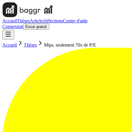
Accueil
Thèses
Articles
Sélections
Centre d'aide
Connexion
Essai gratuit
Accueil
Thèses
Mips, seulement 70x de P/E