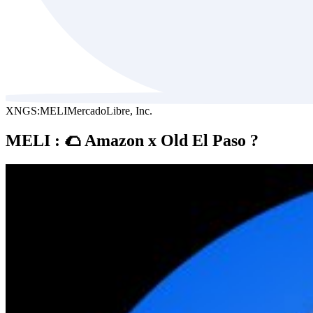
XNGS:MELI
MercadoLibre, Inc.
MELI : 🌮 Amazon x Old El Paso ?