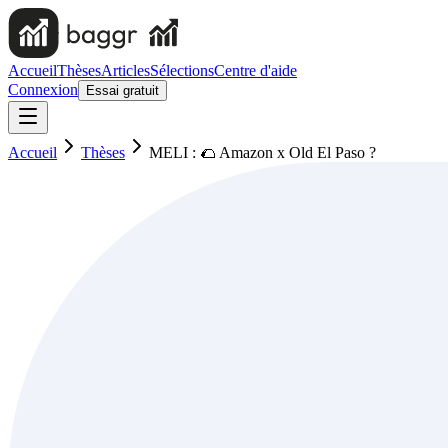
Accueil
Thèses
Articles
Sélections
Centre d'aide
Connexion
Essai gratuit
Accueil
Thèses
MELI : 🌮 Amazon x Old El Paso ?