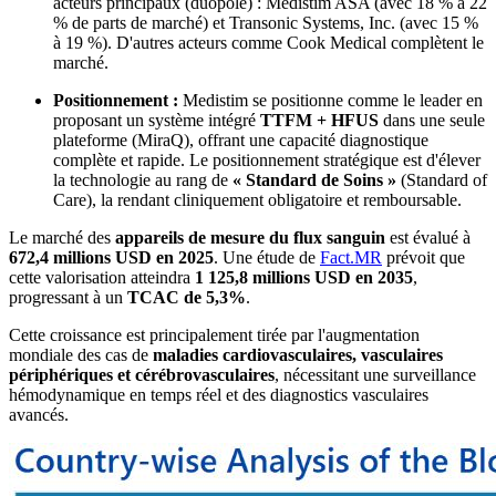
acteurs principaux (duopole) : Medistim ASA (avec 18 % à 22
% de parts de marché) et Transonic Systems, Inc. (avec 15 %
à 19 %). D'autres acteurs comme Cook Medical complètent le
marché.
Positionnement :
Medistim se positionne comme le leader en
proposant un système intégré
TTFM + HFUS
dans une seule
plateforme (MiraQ), offrant une capacité diagnostique
complète et rapide. Le positionnement stratégique est d'élever
la technologie au rang de
« Standard de Soins »
(Standard of
Care), la rendant cliniquement obligatoire et remboursable.
Le marché des
appareils de mesure du flux sanguin
est évalué à
672,4 millions USD en 2025
. Une étude de
Fact.MR
prévoit que
cette valorisation atteindra
1 125,8 millions USD en 2035
,
progressant à un
TCAC de 5,3%
.
Cette croissance est principalement tirée par l'augmentation
mondiale des cas de
maladies cardiovasculaires, vasculaires
périphériques et cérébrovasculaires
, nécessitant une surveillance
hémodynamique en temps réel et des diagnostics vasculaires
avancés.