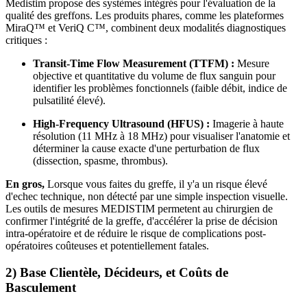
Medistim propose des systèmes intégrés pour l'évaluation de la
qualité des greffons. Les produits phares, comme les plateformes
MiraQ™ et VeriQ C™, combinent deux modalités diagnostiques
critiques :
Transit-Time Flow Measurement (TTFM) :
Mesure
objective et quantitative du volume de flux sanguin pour
identifier les problèmes fonctionnels (faible débit, indice de
pulsatilité élevé).
High-Frequency Ultrasound (HFUS) :
Imagerie à haute
résolution (11 MHz à 18 MHz) pour visualiser l'anatomie et
déterminer la cause exacte d'une perturbation de flux
(dissection, spasme, thrombus).
En gros,
Lorsque vous faites du greffe, il y'a un risque élevé
d'echec technique, non détecté par une simple inspection visuelle.
Les outils de mesures MEDISTIM permetent au chirurgien de
confirmer l'intégrité de la greffe, d'accélérer la prise de décision
intra-opératoire et de réduire le risque de complications post-
opératoires coûteuses et potentiellement fatales.
2) Base Clientèle, Décideurs, et Coûts de
Basculement