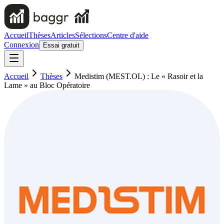
Accueil
Thèses
Articles
Sélections
Centre d'aide
Connexion
Essai gratuit
Accueil
Thèses
Medistim (MEST.OL) : Le « Rasoir et la
Lame » au Bloc Opératoire