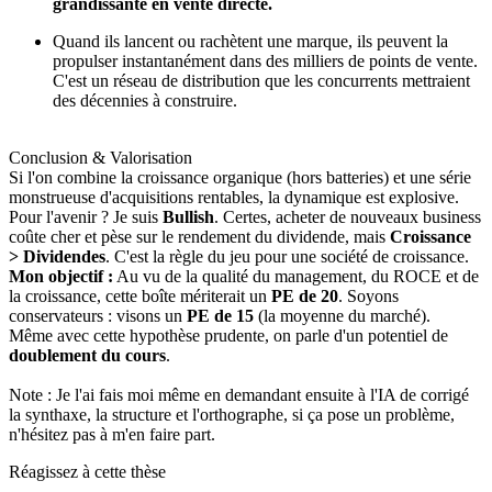
grandissante en vente directe.
Quand ils lancent ou rachètent une marque, ils peuvent la
propulser instantanément dans des milliers de points de vente.
C'est un réseau de distribution que les concurrents mettraient
des décennies à construire.
Conclusion & Valorisation
Si l'on combine la croissance organique (hors batteries) et une série
monstrueuse d'acquisitions rentables, la dynamique est explosive.
Pour l'avenir ? Je suis
Bullish
. Certes, acheter de nouveaux business
coûte cher et pèse sur le rendement du dividende, mais
Croissance
> Dividendes
. C'est la règle du jeu pour une société de croissance.
Mon objectif :
Au vu de la qualité du management, du ROCE et de
la croissance, cette boîte mériterait un
PE de 20
. Soyons
conservateurs : visons un
PE de 15
(la moyenne du marché).
Même avec cette hypothèse prudente, on parle d'un potentiel de
doublement du cours
.
Note : Je l'ai fais moi même en demandant ensuite à l'IA de corrigé
la synthaxe, la structure et l'orthographe, si ça pose un problème,
n'hésitez pas à m'en faire part.
Réagissez à cette thèse