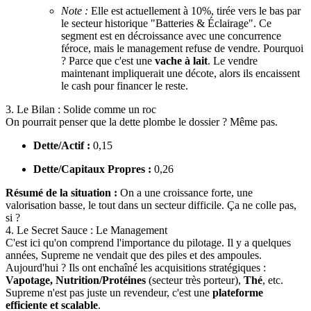
Note :
Elle est actuellement à 10%, tirée vers le bas par
le secteur historique "Batteries & Éclairage". Ce
segment est en décroissance avec une concurrence
féroce, mais le management refuse de vendre. Pourquoi
? Parce que c'est une
vache à lait
. Le vendre
maintenant impliquerait une décote, alors ils encaissent
le cash pour financer le reste.
3. Le Bilan : Solide comme un roc
On pourrait penser que la dette plombe le dossier ? Même pas.
Dette/Actif :
0,15
Dette/Capitaux Propres :
0,26
Résumé de la situation :
On a une croissance forte, une
valorisation basse, le tout dans un secteur difficile. Ça ne colle pas,
si ?
4. Le Secret Sauce : Le Management
C'est ici qu'on comprend l'importance du pilotage. Il y a quelques
années, Supreme ne vendait que des piles et des ampoules.
Aujourd'hui ? Ils ont enchaîné les acquisitions stratégiques :
Vapotage, Nutrition/Protéines
(secteur très porteur),
Thé
, etc.
Supreme n'est pas juste un revendeur, c'est une
plateforme
efficiente et scalable
.