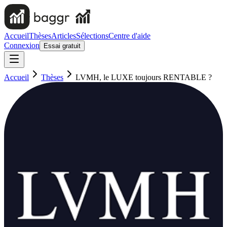
Accueil
Thèses
Articles
Sélections
Centre d'aide
Connexion
Essai gratuit
Accueil
Thèses
LVMH, le LUXE toujours RENTABLE ?