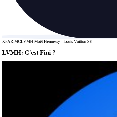
XPAR:MC
LVMH Moët Hennessy - Louis Vuitton SE
LVMH: C'est Fini ?