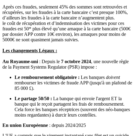
Après ces fraudes, seulement 45% des sommes sont retrouvées et
récupérées, sur les fraudes à la carte bancaire c’est presque 100%,
d’ailleurs les fraudes à la carte bancaire n’augmentent plus.
le coût de récupération et d’indemnisation des victimes pour ces
fraudes est 50* plus élevé qu’une arnaque à la carte bancaire (500€
par dossier APP contre 10€ environ), les arnaques pour moins de
5000€ ne sont quasiment jamais suivies.
Les changements Légaux :
Au Royaume-uni
: Depuis le
7 octobre 2024
, une nouvelle règle
de la Payment Systems Regulator (PSR) impose :
Le remboursement obligatoire :
Les banques
doivent
rembourser les victimes de fraude APP (jusqu'à un plafond de
85 000 £).
Le partage 50/50 :
La banque qui envoie l'argent ET la
banque qui le reçoit partagent les frais de remboursement.
Cela force les banques réceptrices (souvent des néo-banques
moins regardantes) à durcir leurs contrôles.
En union Européenne
: depuis 2024/2025
L'UE a compris que le virement instantané sans filet est un suicide