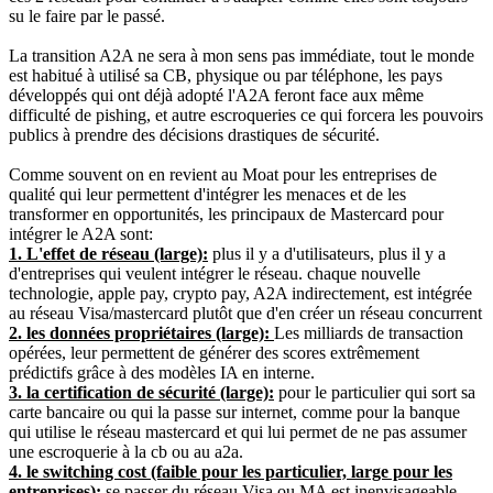
su le faire par le passé.
La transition A2A ne sera à mon sens pas immédiate, tout le monde
est habitué à utilisé sa CB, physique ou par téléphone, les pays
développés qui ont déjà adopté l'A2A feront face aux même
difficulté de pishing, et autre escroqueries ce qui forcera les pouvoirs
publics à prendre des décisions drastiques de sécurité.
Comme souvent on en revient au Moat pour les entreprises de
qualité qui leur permettent d'intégrer les menaces et de les
transformer en opportunités, les principaux de Mastercard pour
intégrer le A2A sont:
1. L'effet de réseau (large):
plus il y a d'utilisateurs, plus il y a
d'entreprises qui veulent intégrer le réseau. chaque nouvelle
technologie, apple pay, crypto pay, A2A indirectement, est intégrée
au réseau Visa/mastercard plutôt que d'en créer un réseau concurrent
2. les données propriétaires (large):
Les milliards de transaction
opérées, leur permettent de générer des scores extrêmement
prédictifs grâce à des modèles IA en interne.
3. la certification de sécurité (large):
pour le particulier qui sort sa
carte bancaire ou qui la passe sur internet, comme pour la banque
qui utilise le réseau mastercard et qui lui permet de ne pas assumer
une escroquerie à la cb ou au a2a.
4. le switching cost (faible pour les particulier, large pour les
entreprises):
se passer du réseau Visa ou MA est inenvisageable