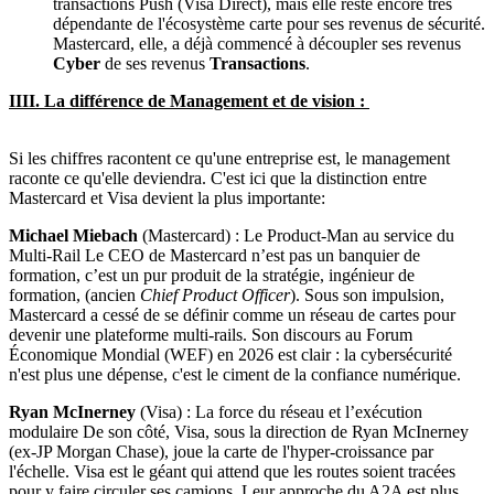
transactions Push (Visa Direct), mais elle reste encore très
dépendante de l'écosystème carte pour ses revenus de sécurité.
Mastercard, elle, a déjà commencé à découpler ses revenus
Cyber
de ses revenus
Transactions
.
IIII. La différence de Management et de vision :
Si les chiffres racontent ce qu'une entreprise est, le management
raconte ce qu'elle deviendra. C'est ici que la distinction entre
Mastercard et Visa devient la plus importante:
Michael Miebach
(Mastercard) : Le Product-Man au service du
Multi-Rail Le CEO de Mastercard n’est pas un banquier de
formation, c’est un pur produit de la stratégie, ingénieur de
formation, (ancien
Chief Product Officer
). Sous son impulsion,
Mastercard a cessé de se définir comme un réseau de cartes pour
devenir une plateforme multi-rails. Son discours au Forum
Économique Mondial (WEF) en 2026 est clair : la cybersécurité
n'est plus une dépense, c'est le ciment de la confiance numérique.
Ryan McInerney
(Visa) : La force du réseau et l’exécution
modulaire De son côté, Visa, sous la direction de Ryan McInerney
(ex-JP Morgan Chase), joue la carte de l'hyper-croissance par
l'échelle. Visa est le géant qui attend que les routes soient tracées
pour y faire circuler ses camions. Leur approche du A2A est plus