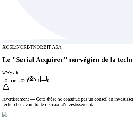
XOSL:NORBT
NORBIT ASA
Le "Serial Acquirer" norvégien de la techn
Wyv3rn
W
20 mars 2026
91
0
Avertissement —
Cette thèse
ne constitue pas un conseil en investissem
recherches avant toute décision d'investissement.