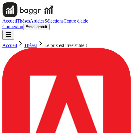
Accueil
Thèses
Articles
Sélections
Centre d'aide
Connexion
Essai gratuit
Accueil
Thèses
Le prix est irrésistible !