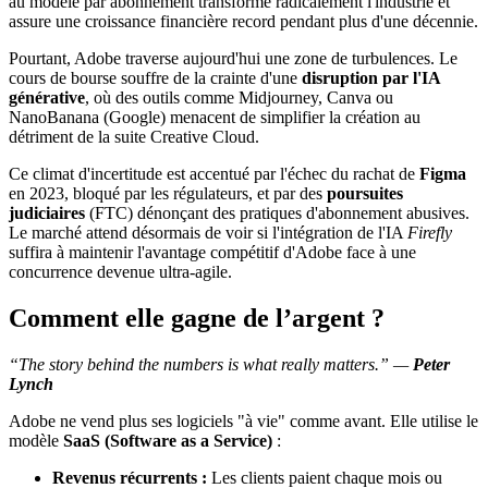
au modèle par abonnement transforme radicalement l'industrie et
assure une croissance financière record pendant plus d'une décennie.
Pourtant, Adobe traverse aujourd'hui une zone de turbulences. Le
cours de bourse souffre de la crainte d'une
disruption par l'IA
générative
, où des outils comme Midjourney, Canva ou
NanoBanana (Google) menacent de simplifier la création au
détriment de la suite Creative Cloud.
Ce climat d'incertitude est accentué par l'échec du rachat de
Figma
en 2023, bloqué par les régulateurs, et par des
poursuites
judiciaires
(FTC) dénonçant des pratiques d'abonnement abusives.
Le marché attend désormais de voir si l'intégration de l'IA
Firefly
suffira à maintenir l'avantage compétitif d'Adobe face à une
concurrence devenue ultra-agile.
Comment elle gagne de l’argent ?
“The story behind the numbers is what really matters.” —
Peter
Lynch
Adobe ne vend plus ses logiciels "à vie" comme avant. Elle utilise le
modèle
SaaS (Software as a Service)
:
Revenus récurrents :
Les clients paient chaque mois ou