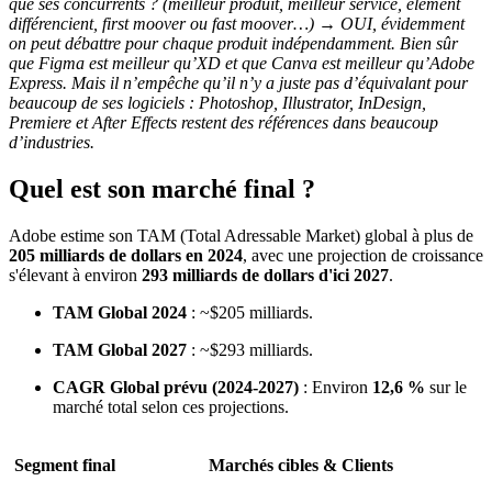
que ses concurrents ? (meilleur produit, meilleur service, élément
différencient, first moover ou fast moover…) → OUI, évidemment
on peut débattre pour chaque produit indépendamment. Bien sûr
que Figma est meilleur qu’XD et que Canva est meilleur qu’Adobe
Express. Mais il n’empêche qu’il n’y a juste pas d’équivalant pour
beaucoup de ses logiciels : Photoshop, Illustrator, InDesign,
Premiere et After Effects restent des références dans beaucoup
d’industries.
Quel est son marché final ?
Adobe estime son TAM (Total Adressable Market) global à plus de
205 milliards de dollars en 2024
, avec une projection de croissance
s'élevant à environ
293 milliards de dollars d'ici 2027
.
TAM Global 2024
: ~$205 milliards.
TAM Global 2027
: ~$293 milliards.
CAGR Global prévu (2024-2027)
: Environ
12,6 %
sur le
marché total selon ces projections.
Segment final
Marchés cibles & Clients