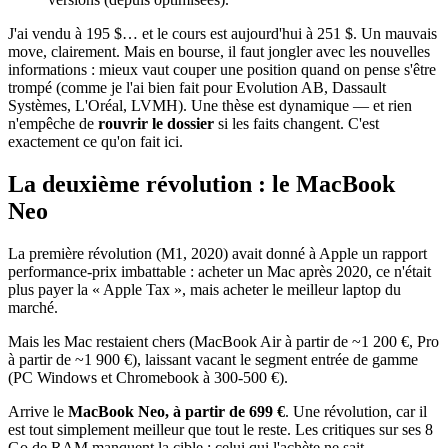
J'ai vendu à 195 $… et le cours est aujourd'hui à 251 $. Un mauvais
move, clairement. Mais en bourse, il faut jongler avec les nouvelles
informations : mieux vaut couper une position quand on pense s'être
trompé (comme je l'ai bien fait pour Evolution AB, Dassault
Systèmes, L'Oréal, LVMH). Une thèse est dynamique — et rien
n'empêche de
rouvrir le dossier
si les faits changent. C'est
exactement ce qu'on fait ici.
La deuxième révolution : le MacBook
Neo
La première révolution (M1, 2020) avait donné à Apple un rapport
performance-prix imbattable : acheter un Mac après 2020, ce n'était
plus payer la « Apple Tax », mais acheter le meilleur laptop du
marché.
Mais les Mac restaient chers (MacBook Air à partir de ~1 200 €, Pro
à partir de ~1 900 €), laissant vacant le segment entrée de gamme
(PC Windows et Chromebook à 300-500 €).
Arrive le
MacBook Neo, à partir de 699 €
. Une révolution, car il
est tout simplement meilleur que tout le reste. Les critiques sur ses 8
Go de RAM manquent la cible : celui qui l'achète ne sait