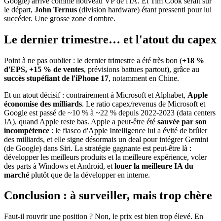
Google) arrive comme nouveau VP de l'IA. Et Tim Cook serait sur
le départ,
John Ternus
(division hardware) étant pressenti pour lui
succéder. Une grosse zone d'ombre.
Le dernier trimestre… et l'atout du capex
Point à ne pas oublier : le dernier trimestre a été très bon (
+18 %
d'EPS, +15 % de ventes
, prévisions battues partout), grâce au
succès stupéfiant de l'iPhone 17
, notamment en Chine.
Et un atout décisif : contrairement à Microsoft et Alphabet,
Apple
économise des milliards
. Le ratio capex/revenus de Microsoft et
Google est passé de ~10 % à ~22 % depuis 2022-2023 (data centers
IA), quand Apple reste bas. Apple a peut-être été
sauvée par son
incompétence
: le fiasco d'Apple Intelligence lui a évité de brûler
des milliards, et elle signe désormais un deal pour intégrer Gemini
(de Google) dans Siri. La stratégie gagnante est peut-être là :
développer les meilleurs produits et la meilleure expérience, voler
des parts à Windows et Android, et
louer la meilleure IA du
marché
plutôt que de la développer en interne.
Conclusion : à surveiller, mais trop chère
Faut-il rouvrir une position ? Non, le prix est bien trop élevé. En