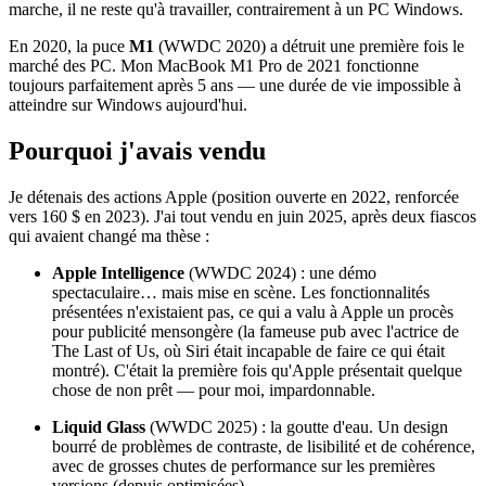
marche, il ne reste qu'à travailler, contrairement à un PC Windows.
En 2020, la puce
M1
(WWDC 2020) a détruit une première fois le
marché des PC. Mon MacBook M1 Pro de 2021 fonctionne
toujours parfaitement après 5 ans — une durée de vie impossible à
atteindre sur Windows aujourd'hui.
Pourquoi j'avais vendu
Je détenais des actions Apple (position ouverte en 2022, renforcée
vers 160 $ en 2023). J'ai tout vendu en juin 2025, après deux fiascos
qui avaient changé ma thèse :
Apple Intelligence
(WWDC 2024) : une démo
spectaculaire… mais mise en scène. Les fonctionnalités
présentées n'existaient pas, ce qui a valu à Apple un procès
pour publicité mensongère (la fameuse pub avec l'actrice de
The Last of Us, où Siri était incapable de faire ce qui était
montré). C'était la première fois qu'Apple présentait quelque
chose de non prêt — pour moi, impardonnable.
Liquid Glass
(WWDC 2025) : la goutte d'eau. Un design
bourré de problèmes de contraste, de lisibilité et de cohérence,
avec de grosses chutes de performance sur les premières
versions (depuis optimisées).