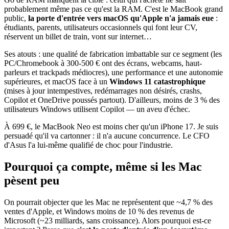
probablement même pas ce qu'est la RAM. C'est le MacBook grand
public,
la porte d'entrée vers macOS qu'Apple n'a jamais eue
:
étudiants, parents, utilisateurs occasionnels qui font leur CV,
réservent un billet de train, vont sur internet…
Ses atouts : une qualité de fabrication imbattable sur ce segment (les
PC/Chromebook à 300-500 € ont des écrans, webcams, haut-
parleurs et trackpads médiocres), une performance et une autonomie
supérieures, et macOS face à un
Windows 11 catastrophique
(mises à jour intempestives, redémarrages non désirés, crashs,
Copilot et OneDrive poussés partout). D'ailleurs, moins de 3 % des
utilisateurs Windows utilisent Copilot — un aveu d'échec.
À 699 €, le MacBook Neo est moins cher qu'un iPhone 17. Je suis
persuadé qu'il va cartonner : il n'a aucune concurrence. Le CFO
d'Asus l'a lui-même qualifié de choc pour l'industrie.
Pourquoi ça compte, même si les Mac
pèsent peu
On pourrait objecter que les Mac ne représentent que ~4,7 % des
ventes d'Apple, et Windows moins de 10 % des revenus de
Microsoft (~23 milliards, sans croissance). Alors pourquoi est-ce