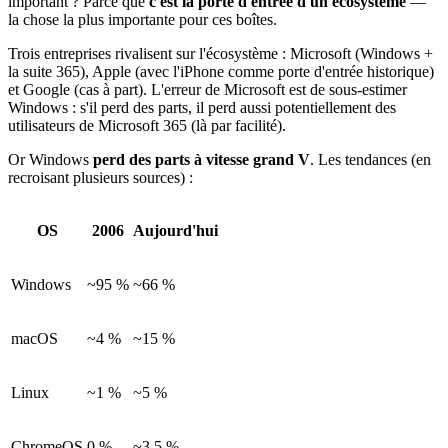
important ? Parce que
c'est la porte d'entrée d'un écosystème
—
la chose la plus importante pour ces boîtes.
Trois entreprises rivalisent sur l'écosystème : Microsoft (Windows +
la suite 365), Apple (avec l'iPhone comme porte d'entrée historique)
et Google (cas à part). L'erreur de Microsoft est de sous-estimer
Windows : s'il perd des parts, il perd aussi potentiellement des
utilisateurs de Microsoft 365 (là par facilité).
Or Windows
perd des parts à vitesse grand V
. Les tendances (en
recroisant plusieurs sources) :
OS
2006
Aujourd'hui
Windows
~95 %
~66 %
macOS
~4 %
~15 %
Linux
~1 %
~5 %
ChromeOS
0 %
~3,5 %