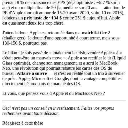
prenant 8 % de croissance des EPS (déjà optimiste : ~6-7 % sur 5
ans) et un multiple final de 20 (la médiane sur 20 ans — attention, le
PE d'Apple tournait autour de 15-20 avant 2020, voire 10 en 2016),
j'obtiens un
prix juste de ~134 $
contre 251 $ aujourd'hui. Apple
est quasiment deux fois trop chère.
J'attends donc. Apple est retournée dans ma
watchlist tier 2
(challengers). Je doute d'une opportunité à court terme, mais sous
130-150 $, pourquoi pas.
Le bilan : je suis passé de « totalement bearish, vendre Apple » à «
c'était peut-être un mauvais move ». Apple a su rectifier le tir (Liquid
Glass optimisé), change son management, et a sorti le MacBook
Neo, une révolution qui pourrait rebattre les cartes des OS de
bureau.
Affaire à suivre
— et c'est en réalité tout un trio à surveiller
de près : Apple, Microsoft et Google, dont l'avantage compétitif est
directement lié aux parts de marché des OS.
Et vous, que pensez-vous d'Apple et du MacBook Neo ?
Ceci n'est pas un conseil en investissement. Faites vos propres
recherches avant toute décision.
Réagissez à cette thèse