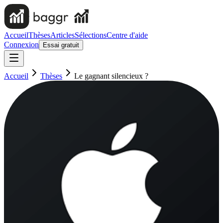
Accueil
Thèses
Articles
Sélections
Centre d'aide
Connexion
Essai gratuit
Accueil
Thèses
Le gagnant silencieux ?