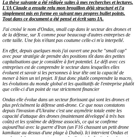
La thèse suivante a été rédigée suites à mes recherches et lectures.
L'IA Claude a ensuite relu mon brouillon déjà structuré et l'a
simplement mis en forme en suivant mes propres bullet points.
Tout dans ce document a été pensé et écrit sans IA.
J'ai croisé le nom d'Ondas, small cap dans le secteur des drones et
de la défense, sur X comme pour beaucoup d'autres entreprises de
cette taille. Une fois n'étant pas coutume celle-ci m'a interpellé.
En effet, depuis quelques mois j'ai ouvert une poche "small cap"
avec pour stratégie de prendre des positions tôt dans des petites
capitalisations que je considère à fort potentiel. Le défi avec ces
entreprises est de comprendre le secteur dans lesquelles elles
évoluent et savoir si les personnes à leur tête ont la capacité de
mener à bien un tel projet. Il faut donc plutôt comprendre la macro,
les évolutions du monde global et les qualitatifs de l'entreprise plutôt
que celle-ci d'un point de vue strictement financier
Ondas elle évolue dans un secteur florissant qui sont les drones et
plus précisément la défense anti-drone. Ce que nous constatons
depuis l'invasion d'Ukraine c'est une asymétrie totale entre les
capacité d'attaque des drones (maintenant développé à très bas
coûts) et les système de défense associés, ce qui se confirme
aujourd'hui avec la guerre d'Iran (un F16 chassant un petit drone
kamikaze au dessus d'une plage à Dubaï). Ici intervient Ondas et