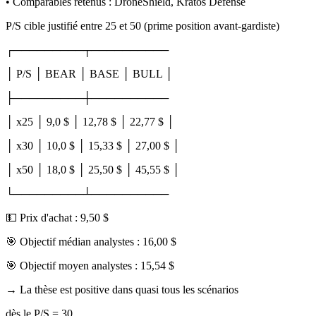
• Comparables retenus : DroneShield, Kratos Defense
P/S cible justifié entre 25 et 50 (prime position avant-gardiste)
┌─────────┬──────────
│ P/S │ BEAR │ BASE │ BULL │
├─────────┼──────────
│ x25 │ 9,0 $ │ 12,78 $ │ 22,77 $ │
│ x30 │ 10,0 $ │ 15,33 $ │ 27,00 $ │
│ x50 │ 18,0 $ │ 25,50 $ │ 45,55 $ │
└─────────┴──────────
💵 Prix d'achat : 9,50 $
🎯 Objectif médian analystes : 16,00 $
🎯 Objectif moyen analystes : 15,54 $
→ La thèse est positive dans quasi tous les scénarios
dès le P/S = 30.