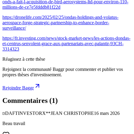
onds-a-fait-l-acquisition-de-bird-aerosystems-ltd-pour-environ-110-
millions-de-ce7e5fdddb81f22d
https://dronelife.com/2025/02/25/ondas-holdings-and-volatus-
aerospace-forge-strategic-partnership-to-enhance-border-
surveillance/
https://fr.investing.com/news/stock-market-news/les-actions-dondas-
et-centrus-senvolent-grace-aux-partenariats-avec-palantir-93CH-
3314323
Réagissez à cette thèse
Rejoignez la communauté Baggr pour commenter et publier vos
propres thèses d'investissement.
Rejoindre Baggr
Commentaires
(1)
DAFTINVESTORX**JEAN CHRISTOPHE
16 mars 2026
D
Beau travail