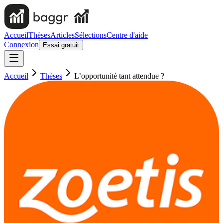
Accueil
Thèses
Articles
Sélections
Centre d'aide
Connexion
Essai gratuit
Accueil
Thèses
L’opportunité tant attendue ?