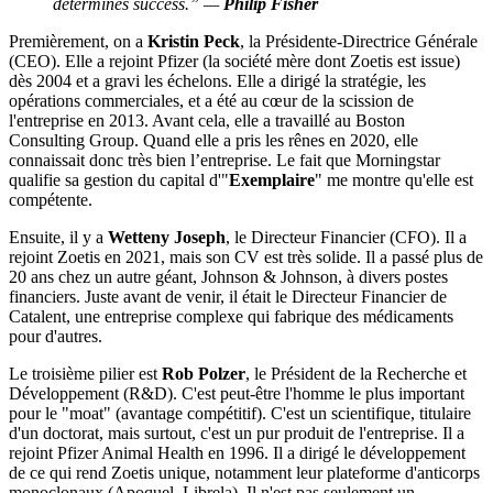
determines success.” —
Philip Fisher
Premièrement, on a
Kristin Peck
, la Présidente-Directrice Générale
(CEO). Elle a rejoint Pfizer (la société mère dont Zoetis est issue)
dès 2004 et a gravi les échelons. Elle a dirigé la stratégie, les
opérations commerciales, et a été au cœur de la scission de
l'entreprise en 2013. Avant cela, elle a travaillé au Boston
Consulting Group. Quand elle a pris les rênes en 2020, elle
connaissait donc très bien l’entreprise. Le fait que Morningstar
qualifie sa gestion du capital d'"
Exemplaire
" me montre qu'elle est
compétente.
Ensuite, il y a
Wetteny Joseph
, le Directeur Financier (CFO). Il a
rejoint Zoetis en 2021, mais son CV est très solide. Il a passé plus de
20 ans chez un autre géant, Johnson & Johnson, à divers postes
financiers. Juste avant de venir, il était le Directeur Financier de
Catalent, une entreprise complexe qui fabrique des médicaments
pour d'autres.
Le troisième pilier est
Rob Polzer
, le Président de la Recherche et
Développement (R&D). C'est peut-être l'homme le plus important
pour le "moat" (avantage compétitif). C'est un scientifique, titulaire
d'un doctorat, mais surtout, c'est un pur produit de l'entreprise. Il a
rejoint Pfizer Animal Health en 1996. Il a dirigé le développement
de ce qui rend Zoetis unique, notamment leur plateforme d'anticorps
monoclonaux (Apoquel, Librela). Il n'est pas seulement un