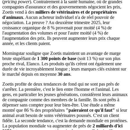
(
pricing power
). Contrairement à la santé humaine, où de grandes
compagnies d'assurance et des gouvernements négocient les prix,
Zoetis vend à des
milliers de vétérinaires et de propriétaires
d'animaux
. Aucun acheteur individuel n'a de réel pouvoir de
négociation. La preuve ? Au deuxième trimestre 2025, leur
croissance organique de 8 % provenait pour moitié (4 %) de
l'augmentation des volumes et pour l'autre moitié (4 %) de
l'augmentation des prix. Ils peuvent augmenter leurs prix chaque
année, et les clients paient.
Morningstar souligne que Zoetis maintient un avantage de marge
brute stupéfiant de
1 300 points de base
(soit 13 %) sur son plus
proche rival, Elanco. Les produits qu'ils créent ont également une
durée de vie incroyablement longue ; leurs marques clés existent sur
le marché depuis en moyenne
30 ans
.
Zoetis profite de deux tendances de fond qui ne sont pas près de
s'arrêter. La première, c'est le lien entre l'homme et l'animal. Les
gens, en particulier les jeunes générations, considèrent leurs animaux
de compagnie comme des membres de la famille. Ils sont prêts à
dépenser sans compter pour leur bien-être. Une étude a même
montré que 86 % des propriétaires
"paieraient ce qu'il faut"
si leur
animal avait besoin de soins vétérinaires poussés. C'est un client
fidèle. La seconde tendance, c'est la demande mondiale en protéines.
La population mondiale va augmenter de près de
2 milliards d'ici