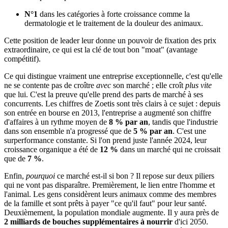
N°1
dans les catégories à forte croissance comme la
dermatologie et le traitement de la douleur des animaux.
Cette position de leader leur donne un pouvoir de fixation des prix
extraordinaire, ce qui est la clé de tout bon "moat" (avantage
compétitif).
Ce qui distingue vraiment une entreprise exceptionnelle, c'est qu'elle
ne se contente pas de croître
avec
son marché ; elle croît
plus vite
que lui. C'est la preuve qu'elle prend des parts de marché à ses
concurrents. Les chiffres de Zoetis sont très clairs à ce sujet : depuis
son entrée en bourse en 2013, l'entreprise a augmenté son chiffre
d'affaires à un rythme moyen de
8 % par an
, tandis que l'industrie
dans son ensemble n'a progressé que de
5 % par an
. C'est une
surperformance constante. Si l'on prend juste l'année 2024, leur
croissance organique a été de
12 %
dans un marché qui ne croissait
que de
7 %
.
Enfin,
pourquoi
ce marché est-il si bon ? Il repose sur deux piliers
qui ne vont pas disparaître. Premièrement, le lien entre l'homme et
l'animal. Les gens considèrent leurs animaux comme des membres
de la famille et sont prêts à payer "ce qu'il faut" pour leur santé.
Deuxièmement, la population mondiale augmente. Il y aura près de
2 milliards de bouches supplémentaires à nourrir
d'ici 2050.