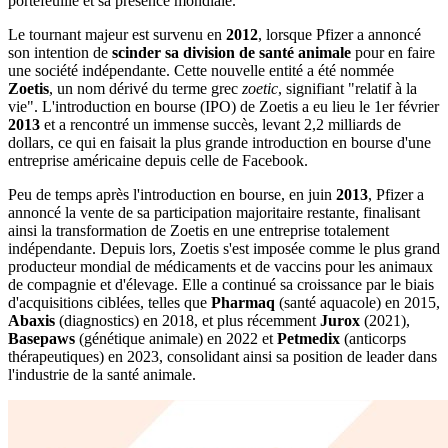
portefeuille et sa présence mondiale.
Le tournant majeur est survenu en
2012
, lorsque Pfizer a annoncé
son intention de
scinder sa division de santé animale
pour en faire
une société indépendante. Cette nouvelle entité a été nommée
Zoetis
, un nom dérivé du terme grec
zoetic
, signifiant "relatif à la
vie". L'introduction en bourse (IPO) de Zoetis a eu lieu le 1er février
2013
et a rencontré un immense succès, levant 2,2 milliards de
dollars, ce qui en faisait la plus grande introduction en bourse d'une
entreprise américaine depuis celle de Facebook.
Peu de temps après l'introduction en bourse, en juin
2013
, Pfizer a
annoncé la vente de sa participation majoritaire restante, finalisant
ainsi la transformation de Zoetis en une entreprise totalement
indépendante. Depuis lors, Zoetis s'est imposée comme le plus grand
producteur mondial de médicaments et de vaccins pour les animaux
de compagnie et d'élevage. Elle a continué sa croissance par le biais
d'acquisitions ciblées, telles que
Pharmaq
(santé aquacole) en 2015,
Abaxis
(diagnostics) en 2018, et plus récemment
Jurox
(2021),
Basepaws
(génétique animale) en 2022 et
Petmedix
(anticorps
thérapeutiques) en 2023, consolidant ainsi sa position de leader dans
l'industrie de la santé animale.