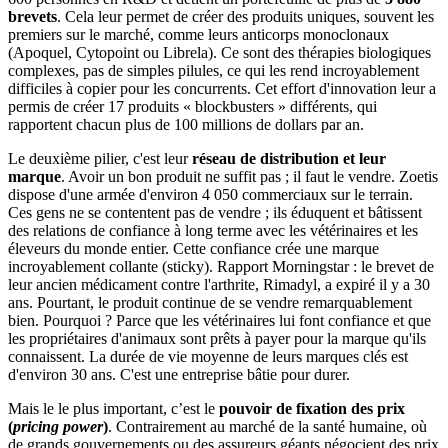
brevets
. Cela leur permet de créer des produits uniques, souvent les
premiers sur le marché, comme leurs anticorps monoclonaux
(Apoquel, Cytopoint ou Librela). Ce sont des thérapies biologiques
complexes, pas de simples pilules, ce qui les rend incroyablement
difficiles à copier pour les concurrents. Cet effort d'innovation leur a
permis de créer 17 produits « blockbusters » différents, qui
rapportent chacun plus de 100 millions de dollars par an.
Le deuxième pilier, c'est leur
réseau de distribution et leur
marque
. Avoir un bon produit ne suffit pas ; il faut le vendre. Zoetis
dispose d'une armée d'environ 4 050 commerciaux sur le terrain.
Ces gens ne se contentent pas de vendre ; ils éduquent et bâtissent
des relations de confiance à long terme avec les vétérinaires et les
éleveurs du monde entier. Cette confiance crée une marque
incroyablement collante (sticky). Rapport Morningstar : le brevet de
leur ancien médicament contre l'arthrite, Rimadyl, a expiré il y a 30
ans. Pourtant, le produit continue de se vendre remarquablement
bien. Pourquoi ? Parce que les vétérinaires lui font confiance et que
les propriétaires d'animaux sont prêts à payer pour la marque qu'ils
connaissent. La durée de vie moyenne de leurs marques clés est
d'environ 30 ans. C'est une entreprise bâtie pour durer.
Mais le le plus important, c’est le
pouvoir de fixation des prix
(
pricing power
)
. Contrairement au marché de la santé humaine, où
de grands gouvernements ou des assureurs géants négocient des prix