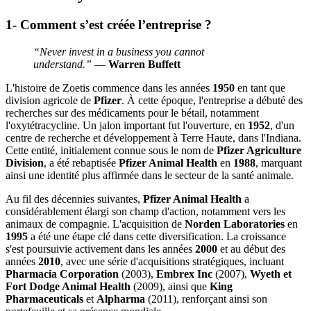
1- Comment s’est créée l’entreprise ?
“Never invest in a business you cannot
understand.”
—
Warren Buffett
L'histoire de Zoetis commence dans les années
1950
en tant que
division agricole de
Pfizer
. À cette époque, l'entreprise a débuté des
recherches sur des médicaments pour le bétail, notamment
l'oxytétracycline. Un jalon important fut l'ouverture, en
1952
, d'un
centre de recherche et développement à Terre Haute, dans l'Indiana.
Cette entité, initialement connue sous le nom de
Pfizer Agriculture
Division
, a été rebaptisée
Pfizer Animal Health
en
1988
, marquant
ainsi une identité plus affirmée dans le secteur de la santé animale.
Au fil des décennies suivantes,
Pfizer Animal Health
a
considérablement élargi son champ d'action, notamment vers les
animaux de compagnie. L'acquisition de
Norden Laboratories
en
1995
a été une étape clé dans cette diversification. La croissance
s'est poursuivie activement dans les années
2000
et au début des
années
2010
, avec une série d'acquisitions stratégiques, incluant
Pharmacia Corporation
(2003),
Embrex Inc
(2007),
Wyeth et
Fort Dodge Animal Health
(2009), ainsi que
King
Pharmaceuticals
et
Alpharma
(2011), renforçant ainsi son