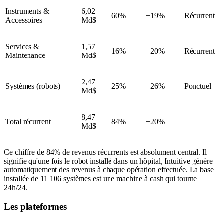
Instruments &
6,02
60%
+19%
Récurrent
Accessoires
Md$
Services &
1,57
16%
+20%
Récurrent
Maintenance
Md$
2,47
Systèmes (robots)
25%
+26%
Ponctuel
Md$
8,47
Total récurrent
84%
+20%
Md$
Ce chiffre de 84% de revenus récurrents est absolument central. Il
signifie qu'une fois le robot installé dans un hôpital, Intuitive génère
automatiquement des revenus à chaque opération effectuée. La base
installée de 11 106 systèmes est une machine à cash qui tourne
24h/24.
Les plateformes