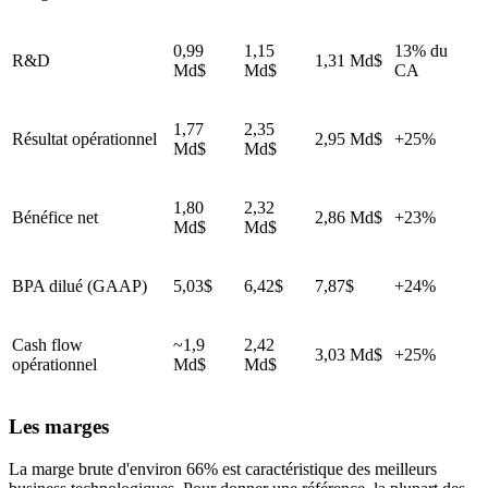
0,99
1,15
13% du
R&D
1,31 Md$
Md$
Md$
CA
1,77
2,35
Résultat opérationnel
2,95 Md$
+25%
Md$
Md$
1,80
2,32
Bénéfice net
2,86 Md$
+23%
Md$
Md$
BPA dilué (GAAP)
5,03$
6,42$
7,87$
+24%
Cash flow
~1,9
2,42
3,03 Md$
+25%
opérationnel
Md$
Md$
Les marges
La marge brute d'environ 66% est caractéristique des meilleurs