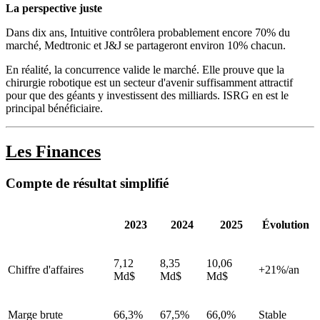
La perspective juste
Dans dix ans, Intuitive contrôlera probablement encore 70% du
marché, Medtronic et J&J se partageront environ 10% chacun.
En réalité, la concurrence valide le marché. Elle prouve que la
chirurgie robotique est un secteur d'avenir suffisamment attractif
pour que des géants y investissent des milliards. ISRG en est le
principal bénéficiaire.
Les Finances
Compte de résultat simplifié
2023
2024
2025
Évolution
7,12
8,35
10,06
Chiffre d'affaires
+21%/an
Md$
Md$
Md$
Marge brute
66,3%
67,5%
66,0%
Stable