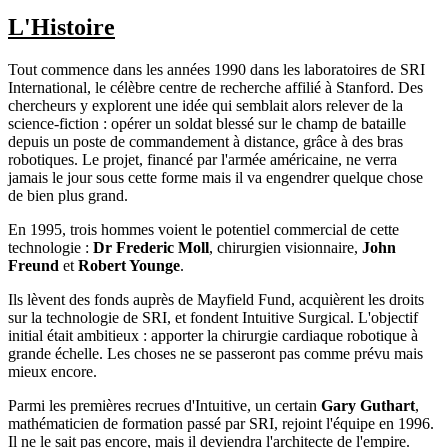
L'Histoire
Tout commence dans les années 1990 dans les laboratoires de SRI
International, le célèbre centre de recherche affilié à Stanford. Des
chercheurs y explorent une idée qui semblait alors relever de la
science-fiction : opérer un soldat blessé sur le champ de bataille
depuis un poste de commandement à distance, grâce à des bras
robotiques. Le projet, financé par l'armée américaine, ne verra
jamais le jour sous cette forme mais il va engendrer quelque chose
de bien plus grand.
En 1995, trois hommes voient le potentiel commercial de cette
technologie :
Dr Frederic Moll
, chirurgien visionnaire,
John
Freund
et
Robert Younge
.
Ils lèvent des fonds auprès de Mayfield Fund, acquièrent les droits
sur la technologie de SRI, et fondent Intuitive Surgical. L'objectif
initial était ambitieux : apporter la chirurgie cardiaque robotique à
grande échelle. Les choses ne se passeront pas comme prévu mais
mieux encore.
Parmi les premières recrues d'Intuitive, un certain
Gary Guthart
,
mathématicien de formation passé par SRI, rejoint l'équipe en 1996.
Il ne le sait pas encore, mais il deviendra l'architecte de l'empire.