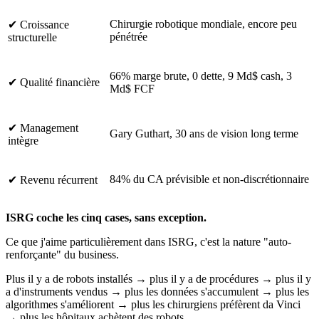
Chirurgie robotique mondiale, encore peu
✔ Croissance
pénétrée
structurelle
66% marge brute, 0 dette, 9 Md$ cash, 3
✔ Qualité financière
Md$ FCF
✔ Management
Gary Guthart, 30 ans de vision long terme
intègre
84% du CA prévisible et non-discrétionnaire
✔ Revenu récurrent
ISRG coche les cinq cases, sans exception.
Ce que j'aime particulièrement dans ISRG, c'est la nature "auto-
renforçante" du business.
Plus il y a de robots installés → plus il y a de procédures → plus il y
a d'instruments vendus → plus les données s'accumulent → plus les
algorithmes s'améliorent → plus les chirurgiens préfèrent da Vinci
→ plus les hôpitaux achètent des robots.