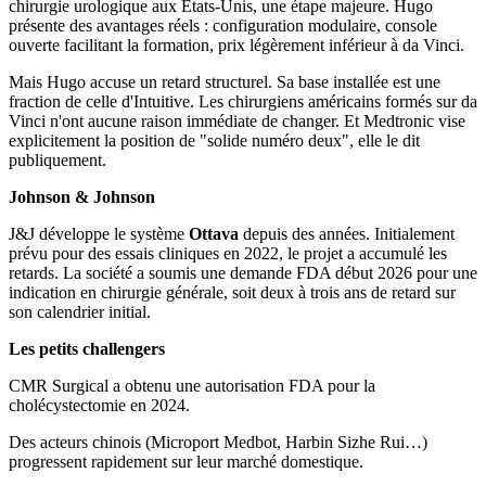
chirurgie urologique aux États-Unis, une étape majeure. Hugo
présente des avantages réels : configuration modulaire, console
ouverte facilitant la formation, prix légèrement inférieur à da Vinci.
Mais Hugo accuse un retard structurel. Sa base installée est une
fraction de celle d'Intuitive. Les chirurgiens américains formés sur da
Vinci n'ont aucune raison immédiate de changer. Et Medtronic vise
explicitement la position de "solide numéro deux", elle le dit
publiquement.
Johnson & Johnson
J&J développe le système
Ottava
depuis des années. Initialement
prévu pour des essais cliniques en 2022, le projet a accumulé les
retards. La société a soumis une demande FDA début 2026 pour une
indication en chirurgie générale, soit deux à trois ans de retard sur
son calendrier initial.
Les petits challengers
CMR Surgical a obtenu une autorisation FDA pour la
cholécystectomie en 2024.
Des acteurs chinois (Microport Medbot, Harbin Sizhe Rui…)
progressent rapidement sur leur marché domestique.