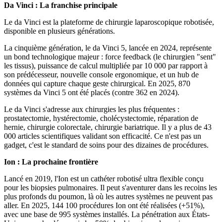
Da Vinci : La franchise principale
Le da Vinci est la plateforme de chirurgie laparoscopique robotisée,
disponible en plusieurs générations.
La cinquième génération, le da Vinci 5, lancée en 2024, représente
un bond technologique majeur : force feedback (le chirurgien "sent"
les tissus), puissance de calcul multipliée par 10 000 par rapport à
son prédécesseur, nouvelle console ergonomique, et un hub de
données qui capture chaque geste chirurgical. En 2025, 870
systèmes da Vinci 5 ont été placés (contre 362 en 2024).
Le da Vinci s'adresse aux chirurgies les plus fréquentes :
prostatectomie, hystérectomie, cholécystectomie, réparation de
hernie, chirurgie colorectale, chirurgie bariatrique. Il y a plus de 43
000 articles scientifiques validant son efficacité. Ce n'est pas un
gadget, c'est le standard de soins pour des dizaines de procédures.
Ion : La prochaine frontière
Lancé en 2019, l'Ion est un cathéter robotisé ultra flexible conçu
pour les biopsies pulmonaires. Il peut s'aventurer dans les recoins les
plus profonds du poumon, là où les autres systèmes ne peuvent pas
aller. En 2025, 144 100 procédures Ion ont été réalisées (+51%),
avec une base de 995 systèmes installés. La pénétration aux États-