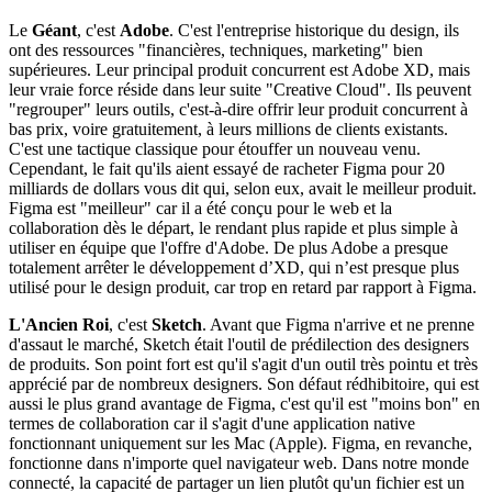
Le
Géant
, c'est
Adobe
. C'est l'entreprise historique du design, ils
ont des ressources "financières, techniques, marketing" bien
supérieures. Leur principal produit concurrent est Adobe XD, mais
leur vraie force réside dans leur suite "Creative Cloud". Ils peuvent
"regrouper" leurs outils, c'est-à-dire offrir leur produit concurrent à
bas prix, voire gratuitement, à leurs millions de clients existants.
C'est une tactique classique pour étouffer un nouveau venu.
Cependant, le fait qu'ils aient essayé de racheter Figma pour 20
milliards de dollars vous dit qui, selon eux, avait le meilleur produit.
Figma est "meilleur" car il a été conçu pour le web et la
collaboration dès le départ, le rendant plus rapide et plus simple à
utiliser en équipe que l'offre d'Adobe. De plus Adobe a presque
totalement arrêter le développement d’XD, qui n’est presque plus
utilisé pour le design produit, car trop en retard par rapport à Figma.
L'Ancien Roi
, c'est
Sketch
. Avant que Figma n'arrive et ne prenne
d'assaut le marché, Sketch était l'outil de prédilection des designers
de produits. Son point fort est qu'il s'agit d'un outil très pointu et très
apprécié par de nombreux designers. Son défaut rédhibitoire, qui est
aussi le plus grand avantage de Figma, c'est qu'il est "moins bon" en
termes de collaboration car il s'agit d'une application native
fonctionnant uniquement sur les Mac (Apple). Figma, en revanche,
fonctionne dans n'importe quel navigateur web. Dans notre monde
connecté, la capacité de partager un lien plutôt qu'un fichier est un