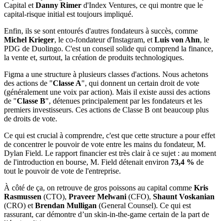
Capital et
Danny Rimer
d'Index Ventures, ce qui montre que le
capital-risque initial est toujours impliqué.
Enfin, ils se sont entourés d'autres fondateurs à succès, comme
Michel Krieger
, le co-fondateur d'Instagram, et
Luis von Ahn
, le
PDG de Duolingo. C'est un conseil solide qui comprend la finance,
la vente et, surtout, la création de produits technologiques.
Figma a une structure à plusieurs classes d'actions. Nous achetons
des actions de "
Classe A
", qui donnent un certain droit de vote
(généralement une voix par action). Mais il existe aussi des actions
de "
Classe B
", détenues principalement par les fondateurs et les
premiers investisseurs. Ces actions de Classe B ont beaucoup plus
de droits de vote.
Ce qui est crucial à comprendre, c'est que cette structure a pour effet
de concentrer le pouvoir de vote entre les mains du fondateur, M.
Dylan Field. Le rapport financier est très clair à ce sujet : au moment
de l'introduction en bourse, M. Field détenait environ
73,4 %
de
tout le pouvoir de vote de l'entreprise.
À côté de ça, on retrouve de gros poissons au capital comme
Kris
Rasmussen
(CTO),
Praveer Melwani
(CFO),
Shaunt Voskanian
(CRO) et
Brendan Mulligan
(General Counsel). Ce qui est
rassurant, car démontre d’un skin-in-the-game certain de la part de