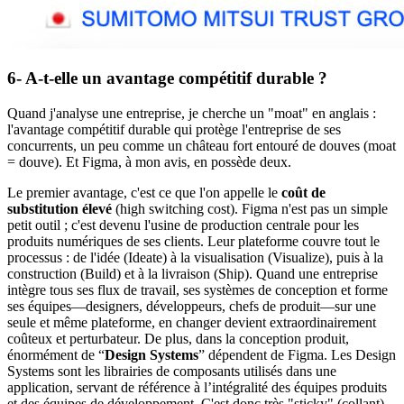
6- A-t-elle un avantage compétitif durable ?
Quand j'analyse une entreprise, je cherche un "moat" en anglais :
l'avantage compétitif durable qui protège l'entreprise de ses
concurrents, un peu comme un château fort entouré de douves (moat
= douve). Et Figma, à mon avis, en possède deux.
Le premier avantage, c'est ce que l'on appelle le
coût de
substitution élevé
(high switching cost). Figma n'est pas un simple
petit outil ; c'est devenu l'usine de production centrale pour les
produits numériques de ses clients. Leur plateforme couvre tout le
processus : de l'idée (Ideate) à la visualisation (Visualize), puis à la
construction (Build) et à la livraison (Ship). Quand une entreprise
intègre tous ses flux de travail, ses systèmes de conception et forme
ses équipes—designers, développeurs, chefs de produit—sur une
seule et même plateforme, en changer devient extraordinairement
coûteux et perturbateur. De plus, dans la conception produit,
énormément de “
Design Systems
” dépendent de Figma. Les Design
Systems sont les librairies de composants utilisés dans une
application, servant de référence à l’intégralité des équipes produits
et des équipes de développement. C'est donc très "sticky" (collant).