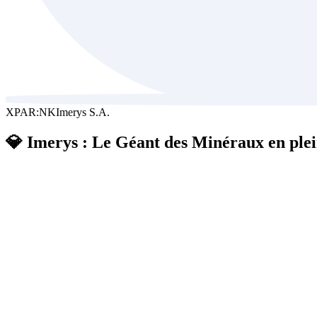
XPAR:NK
Imerys S.A.
💎 Imerys : Le Géant des Minéraux en ple