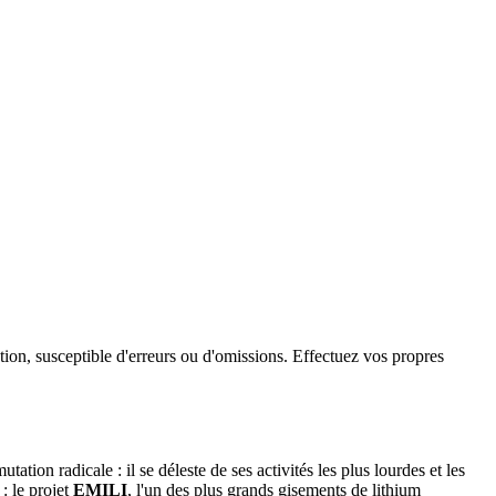
ation, susceptible d'erreurs ou d'omissions. Effectuez vos propres
tion radicale : il se déleste de ses activités les plus lourdes et les
: le projet
EMILI
, l'un des plus grands gisements de lithium