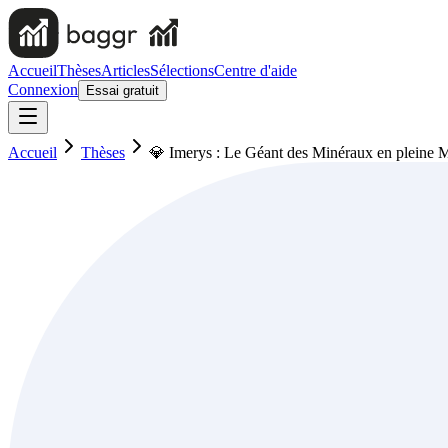
Accueil
Thèses
Articles
Sélections
Centre d'aide
Connexion
Essai gratuit
Accueil
Thèses
💎 Imerys : Le Géant des Minéraux en pleine 