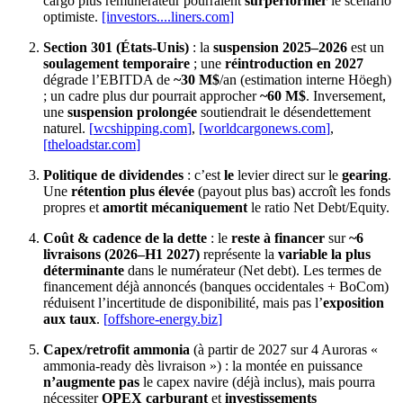
cargo plus rémunérateur pourraient
surperformer
le scénario
optimiste.
[investors....
liners.com
]
Section 301 (États‑Unis)
: la
suspension 2025–2026
est un
soulagement temporaire
; une
réintroduction en 2027
dégrade l’EBITDA de
~30 M$
/an (estimation interne Höegh)
; un cadre plus dur pourrait approcher
~60 M$
. Inversement,
une
suspension prolongée
soutiendrait le désendettement
naturel.
[
wcshipping.com
]
,
[
worldcargonews.com
]
,
[
theloadstar.com
]
Politique de dividendes
: c’est
le
levier direct sur le
gearing
.
Une
rétention plus élevée
(payout plus bas) accroît les fonds
propres et
amortit mécaniquement
le ratio Net Debt/Equity.
Coût & cadence de la dette
: le
reste à financer
sur
~6
livraisons (2026–H1 2027)
représente la
variable la plus
déterminante
dans le numérateur (Net debt). Les termes de
financement déjà annoncés (banques occidentales + BoCom)
réduisent l’incertitude de disponibilité, mais pas l’
exposition
aux taux
.
[
offshore-energy.biz
]
Capex/retrofit ammonia
(à partir de 2027 sur 4 Auroras «
ammonia‑ready dès livraison ») : la montée en puissance
n’augmente pas
le capex navire (déjà inclus), mais pourra
nécessiter
OPEX carburant
et
investissements