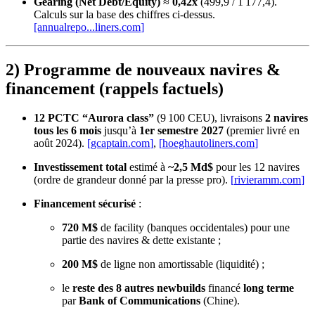
Gearing (Net Debt/Equity)
≈
0,42x
(499,9 / 1 177,4).
Calculs sur la base des chiffres ci‑dessus.
[annualrepo...
liners.com
]
2) Programme de nouveaux navires &
financement (rappels factuels)
12 PCTC “Aurora class”
(9 100 CEU), livraisons
2 navires
tous les 6 mois
jusqu’à
1er semestre 2027
(premier livré en
août 2024).
[
gcaptain.com
]
,
[
hoeghautoliners.com
]
Investissement total
estimé à
~2,5 Md$
pour les 12 navires
(ordre de grandeur donné par la presse pro).
[
rivieramm.com
]
Financement sécurisé
:
720 M$
de facility (banques occidentales) pour une
partie des navires & dette existante ;
200 M$
de ligne non amortissable (liquidité) ;
le
reste des 8 autres newbuilds
financé
long terme
par
Bank of Communications
(Chine).