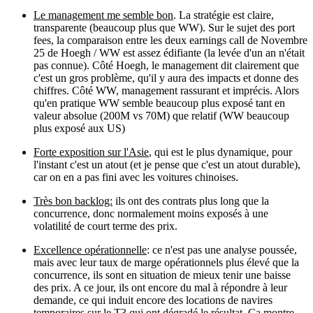
Le management me semble bon
. La stratégie est claire,
transparente (beaucoup plus que WW). Sur le sujet des port
fees, la comparaison entre les deux earnings call de Novembre
25 de Hoegh / WW est assez édifiante (la levée d'un an n'était
pas connue). Côté Hoegh, le management dit clairement que
c'est un gros problème, qu'il y aura des impacts et donne des
chiffres. Côté WW, management rassurant et imprécis. Alors
qu'en pratique WW semble beaucoup plus exposé tant en
valeur absolue (200M vs 70M) que relatif (WW beaucoup
plus exposé aux US)
Forte exposition sur l'Asie
, qui est le plus dynamique, pour
l'instant c'est un atout (et je pense que c'est un atout durable),
car on en a pas fini avec les voitures chinoises.
Très bon backlog:
ils ont des contrats plus long que la
concurrence, donc normalement moins exposés à une
volatilité de court terme des prix.
Excellence opérationnelle
: ce n'est pas une analyse poussée,
mais avec leur taux de marge opérationnels plus élevé que la
concurrence, ils sont en situation de mieux tenir une baisse
des prix. A ce jour, ils ont encore du mal à répondre à leur
demande, ce qui induit encore des locations de navires
temporaires sur le T3 qui ont dégradé le résultat. Ca montre