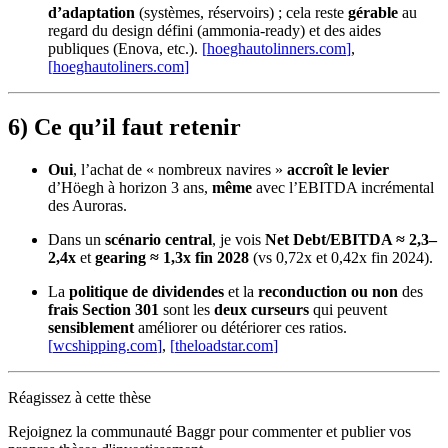
d’adaptation
(systèmes, réservoirs) ; cela reste
gérable
au
regard du design défini (ammonia‑ready) et des aides
publiques (Enova, etc.).
[
hoeghautolinners.com
]
,
[
hoeghautoliners.com
]
6) Ce qu’il faut retenir
Oui
, l’achat de « nombreux navires »
accroît le levier
d’Höegh à horizon 3 ans,
même
avec l’EBITDA incrémental
des Auroras.
Dans un
scénario central
, je vois
Net Debt/EBITDA ≈ 2,3–
2,4x
et
gearing ≈ 1,3x
fin 2028
(vs 0,72x et 0,42x fin 2024).
La
politique de dividendes
et la
reconduction ou non
des
frais Section 301
sont les
deux curseurs
qui peuvent
sensiblement
améliorer ou détériorer ces ratios.
[
wcshipping.com
]
,
[
theloadstar.com
]
Réagissez à cette thèse
Rejoignez la communauté Baggr pour commenter et publier vos