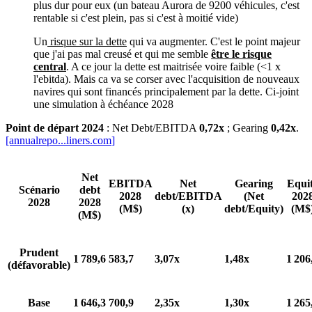
plus dur pour eux (un bateau Aurora de 9200 véhicules, c'est
rentable si c'est plein, pas si c'est à moitié vide)
Un
risque sur la dette
qui va augmenter. C'est le point majeur
que j'ai pas mal creusé et qui me semble
être le risque
central
. A ce jour la dette est maitrisée voire faible (<1 x
l'ebitda). Mais ca va se corser avec l'acquisition de nouveaux
navires qui sont financés principalement par la dette. Ci-joint
une simulation à échéance 2028
Point de départ 2024
: Net Debt/EBITDA
0,72x
; Gearing
0,42x
.
[annualrepo...
liners.com
]
Net
EBITDA
Net
Gearing
Equi
Scénario
debt
2028
debt/EBITDA
(Net
202
2028
2028
(M$)
(x)
debt/Equity)
(M$
(M$)
Prudent
1 789,6
583,7
3,07x
1,48x
1 206
(défavorable)
Base
1 646,3
700,9
2,35x
1,30x
1 265