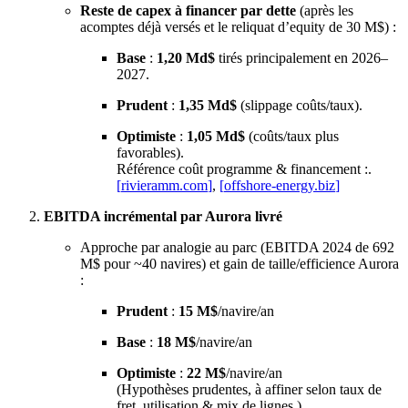
Reste de capex à financer par dette
(après les
acomptes déjà versés et le reliquat d’equity de 30 M$) :
Base
:
1,20 Md$
tirés principalement en 2026–
2027.
Prudent
:
1,35 Md$
(slippage coûts/taux).
Optimiste
:
1,05 Md$
(coûts/taux plus
favorables).
Référence coût programme & financement :.
[
rivieramm.com
]
,
[
offshore-energy.biz
]
EBITDA incrémental par Aurora livré
Approche par analogie au parc (EBITDA 2024 de 692
M$ pour ~40 navires) et gain de taille/efficience Aurora
:
Prudent
:
15 M$
/navire/an
Base
:
18 M$
/navire/an
Optimiste
:
22 M$
/navire/an
(Hypothèses prudentes, à affiner selon taux de
fret, utilisation & mix de lignes.)