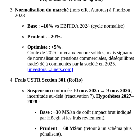
Normalisation du marché
(hors effet Auroras) à l’horizon
2028
Base
:
–10%
vs EBITDA 2024 (cycle normalisé).
Prudent
:
–20%
.
Optimiste
:
+5%
.
Contexte 2025 : niveaux encore solides, mais signaux
de normalisation (tensions commerciales, déséquilibres
trade) déjà commentés par la société en 2025.
[investors....
liners.com
]
Frais USTR Section 301 (RoRo)
Suspension
confirmée
10 nov. 2025 → 9 nov. 2026
;
incertitude au‑delà (réactivation ?)
. Hypothèses 2027–
2028
:
Base
:
–30 M$
/an de coût (impact brut indiqué
par Höegh si les frais reviennent).
Prudent
:
–60 M$
/an (retour à un schéma plus
pénalisant).