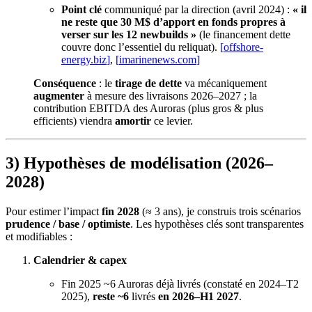
Point clé
communiqué par la direction (avril 2024) :
« il
ne reste que 30 M$ d’apport en fonds propres à
verser sur les 12 newbuilds »
(le financement dette
couvre donc l’essentiel du reliquat).
[
offshore-
energy.biz
]
,
[
imarinenews.com
]
Conséquence
: le
tirage de dette
va mécaniquement
augmenter
à mesure des livraisons 2026–2027 ; la
contribution EBITDA des Auroras (plus gros & plus
efficients) viendra
amortir
ce levier.
3) Hypothèses de modélisation (2026–
2028)
Pour estimer l’impact
fin 2028
(≈ 3 ans), je construis trois scénarios
prudence / base / optimiste
. Les hypothèses clés sont transparentes
et modifiables :
Calendrier & capex
Fin 2025 ~6 Auroras déjà livrés (constaté en 2024–T2
2025),
reste ~6
livrés
en 2026–H1 2027
.