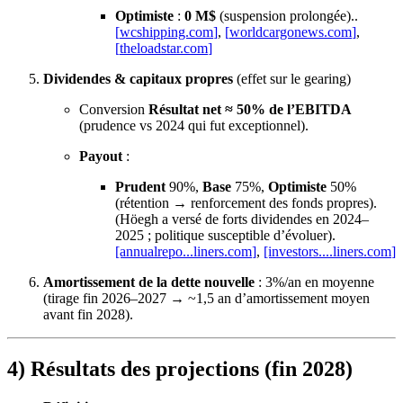
Optimiste
:
0 M$
(suspension prolongée)..
[
wcshipping.com
]
,
[
worldcargonews.com
]
,
[
theloadstar.com
]
Dividendes & capitaux propres
(effet sur le gearing)
Conversion
Résultat net ≈ 50% de l’EBITDA
(prudence vs 2024 qui fut exceptionnel).
Payout
:
Prudent
90%,
Base
75%,
Optimiste
50%
(rétention → renforcement des fonds propres).
(Höegh a versé de forts dividendes en 2024–
2025 ; politique susceptible d’évoluer).
[annualrepo...
liners.com
]
,
[investors....
liners.com
]
Amortissement de la dette nouvelle
: 3%/an en moyenne
(tirage fin 2026–2027 → ~1,5 an d’amortissement moyen
avant fin 2028).
4) Résultats des projections (fin 2028)