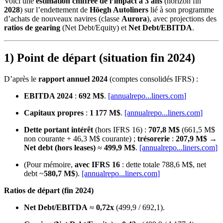
Voici une
estimation chiffrée de l’impact à 3 ans
(horizon fin
2028
) sur l’endettement de
Höegh Autoliners
lié à son programme
d’achats de nouveaux navires (classe
Aurora
), avec projections des
ratios de gearing
(Net Debt/Equity) et
Net Debt/EBITDA
.
1) Point de départ (situation fin 2024)
D’après le
rapport annuel 2024
(comptes consolidés IFRS) :
EBITDA 2024
:
692 M$
.
[annualrepo...
liners.com
]
Capitaux propres
:
1 177 M$
.
[annualrepo...
liners.com
]
Dette portant intérêt
(hors IFRS 16) :
707,8 M$
(661,5 M$
non courante + 46,3 M$ courante) ;
trésorerie
:
207,9 M$
→
Net debt (hors leases)
≈
499,9 M$
.
[annualrepo...
liners.com
]
(Pour mémoire,
avec IFRS 16
: dette totale 788,6 M$, net
debt ~
580,7 M$
).
[annualrepo...
liners.com
]
Ratios de départ (fin 2024)
Net Debt/EBITDA
≈
0,72x
(499,9 / 692,1).