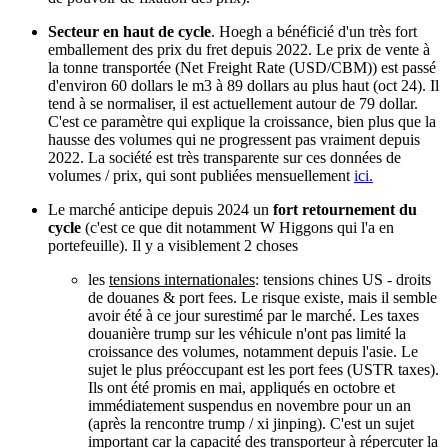
Secteur en haut de cycle
. Hoegh a bénéficié d'un très fort
emballement des prix du fret depuis 2022. Le prix de vente à
la tonne transportée (Net Freight Rate (USD/CBM)) est passé
d'environ 60 dollars le m3 à 89 dollars au plus haut (oct 24). Il
tend à se normaliser, il est actuellement autour de 79 dollar.
C'est ce paramètre qui explique la croissance, bien plus que la
hausse des volumes qui ne progressent pas vraiment depuis
2022. La société est très transparente sur ces données de
volumes / prix, qui sont publiées mensuellement
ici.
Le marché anticipe depuis 2024 un
fort retournement du
cycle
(c'est ce que dit notamment W Higgons qui l'a en
portefeuille). Il y a visiblement 2 choses
les
tensions internationales
: tensions chines US - droits
de douanes & port fees. Le risque existe, mais il semble
avoir été à ce jour surestimé par le marché. Les taxes
douanière trump sur les véhicule n'ont pas limité la
croissance des volumes, notamment depuis l'asie. Le
sujet le plus préoccupant est les port fees (USTR taxes).
Ils ont été promis en mai, appliqués en octobre et
immédiatement suspendus en novembre pour un an
(après la rencontre trump / xi jinping). C'est un sujet
important car la capacité des transporteur à répercuter la