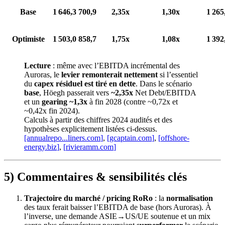
Base
1 646,3
700,9
2,35x
1,30x
1 265
Optimiste
1 503,0
858,7
1,75x
1,08x
1 392
Lecture
: même avec l’EBITDA incrémental des
Auroras, le
levier remonterait nettement
si l’essentiel
du
capex résiduel est tiré en dette
. Dans le scénario
base
, Höegh passerait vers
~2,35x
Net Debt/EBITDA
et un
gearing ~1,3x
à fin 2028 (contre ~0,72x et
~0,42x fin 2024).
Calculs à partir des chiffres 2024 audités et des
hypothèses explicitement listées ci‑dessus.
[annualrepo...
liners.com
]
,
[
gcaptain.com
]
,
[
offshore-
energy.biz
]
,
[
rivieramm.com
]
5) Commentaires & sensibilités clés
Trajectoire du marché / pricing RoRo
: la
normalisation
des taux ferait baisser l’EBITDA de base (hors Auroras). À
l’inverse, une demande ASIE→US/UE soutenue et un mix