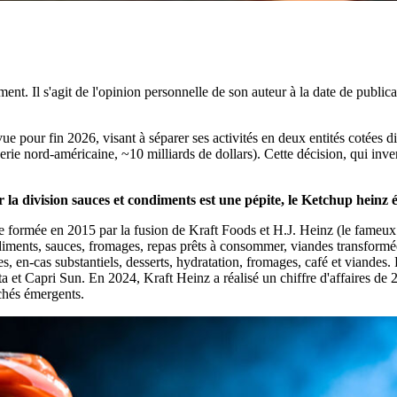
ent. Il s'agit de l'opinion personnelle de son auteur à la date de public
pour fin 2026, visant à séparer ses activités en deux entités cotées di
erie nord-américaine, ~10 milliards de dollars). Cette décision, qui inve
r la division sauces et condiments est une p
é
pite, le Ketchup heinz
re formée en 2015 par la fusion de Kraft Foods et H.J. Heinz (le fameux 
diments, sauces, fromages, repas prêts à consommer, viandes transformée
es, en-cas substantiels, desserts, hydratation, fromages, café et viand
t Capri Sun. En 2024, Kraft Heinz a réalisé un chiffre d'affaires de 2
chés émergents.