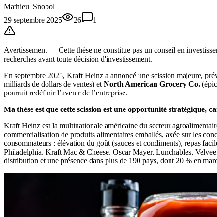
Mathieu_Snobol
29 septembre 2025
26
1
Avertissement —
Cette thèse
ne constitue pas un conseil en investissem
recherches avant toute décision d'investissement.
En septembre 2025, Kraft Heinz a annoncé une scission majeure, prévue 
milliards de dollars de ventes) et
North American Grocery Co.
(épic
pourrait redéfinir l’avenir de l’entreprise.
Ma thèse est que cette scission est une opportunité stratégique, ca
Kraft Heinz est la multinationale américaine du secteur agroalimentai
commercialisation de produits alimentaires emballés, axée sur les con
consommateurs : élévation du goût (sauces et condiments), repas facil
Philadelphia, Kraft Mac & Cheese, Oscar Mayer, Lunchables, Velveeta e
distribution et une présence dans plus de 190 pays, dont 20 % en mar