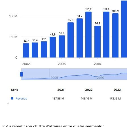
EVS répartit son chiffre d'affaires entre quatre segments :