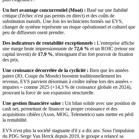
Un fort avantage concurrentiel (Moat) :
Basé sur une fiabilité
critique (l'échec n'est pas permis en direct) et des coûts de
substitution massifs. Une fois les techniciens formés sur EVS,
changer de système représente un risque opérationnel et culturel que
peu de diffuseurs osent prendre.
Des indicateurs de rentabilité exceptionnels :
L'entreprise affiche
une marge brute impressionnante de
72,6 %
et un ROIC (retour sur
capital investi) de
17,9 %
, témoignant d'un fort pouvoir de fixation
des prix.
Une croissance décorrélée de la cyclicité :
Bien que les années
paires (JO, Coupe du Monde) boostent traditionnellement les
revenus, EVS parvient désormais à croître même lors des années «
impaires » comme 2025 (+14,3 % de croissance globale en 2024),
prouvant la force de son expansion structurelle.
Une gestion financière saine :
Un bilan solide avec une position de
cash net, permettant de financer sa propre croissance et des
acquisitions ciblées (Axon, MOG, Telemetrics) sans mettre en péril
la rentabilité.
EVS n'est plus la société stagnante d'il y a dix ans. Sous l'impulsion
du PDG Serge Van Herck depuis 2019, le groupe a relancé sa