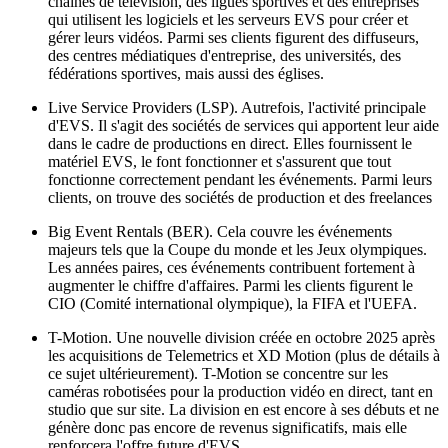
chaînes de télévision, des ligues sportives et des entreprises
qui utilisent les logiciels et les serveurs EVS pour créer et
gérer leurs vidéos. Parmi ses clients figurent des diffuseurs,
des centres médiatiques d'entreprise, des universités, des
fédérations sportives, mais aussi des églises.
Live Service Providers (LSP). Autrefois, l'activité principale
d'EVS. Il s'agit des sociétés de services qui apportent leur aide
dans le cadre de productions en direct. Elles fournissent le
matériel EVS, le font fonctionner et s'assurent que tout
fonctionne correctement pendant les événements. Parmi leurs
clients, on trouve des sociétés de production et des freelances
Big Event Rentals (BER). Cela couvre les événements
majeurs tels que la Coupe du monde et les Jeux olympiques.
Les années paires, ces événements contribuent fortement à
augmenter le chiffre d'affaires. Parmi les clients figurent le
CIO (Comité international olympique), la FIFA et l'UEFA.
T-Motion. Une nouvelle division créée en octobre 2025 après
les acquisitions de Telemetrics et XD Motion (plus de détails à
ce sujet ultérieurement). T-Motion se concentre sur les
caméras robotisées pour la production vidéo en direct, tant en
studio que sur site. La division en est encore à ses débuts et ne
génère donc pas encore de revenus significatifs, mais elle
renforcera l'offre future d'EVS.