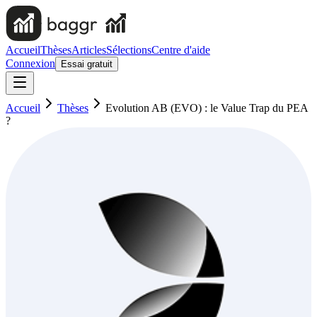
Accueil
Thèses
Articles
Sélections
Centre d'aide
Connexion
Essai gratuit
Accueil
Thèses
Evolution AB (EVO) : le Value Trap du PEA
?