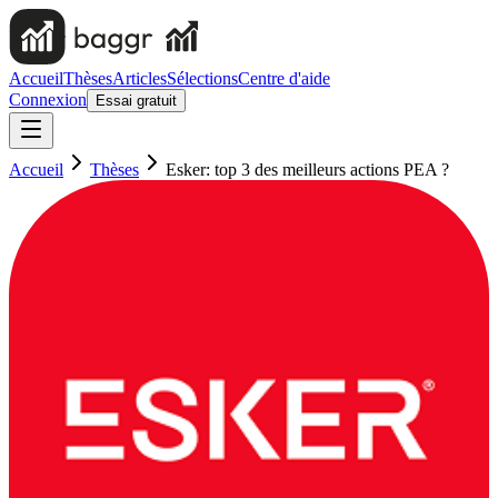
Accueil
Thèses
Articles
Sélections
Centre d'aide
Connexion
Essai gratuit
Accueil
Thèses
Esker: top 3 des meilleurs actions PEA ?